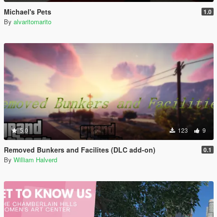
Michael's Pets
1.0
By
alvaritomarito
5.0
123
9
Removed Bunkers and Facilites (DLC add-on)
0.1
By
William Halverd