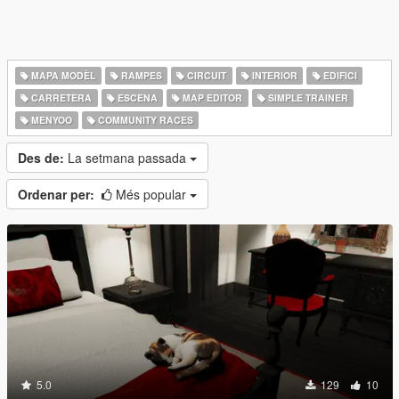
MAPA MODÈL
RAMPES
CIRCUIT
INTERIOR
EDIFICI
CARRETERA
ESCENA
MAP EDITOR
SIMPLE TRAINER
MENYOO
COMMUNITY RACES
Des de:
La setmana passada
Ordenar per:
Més popular
5.0
129
10