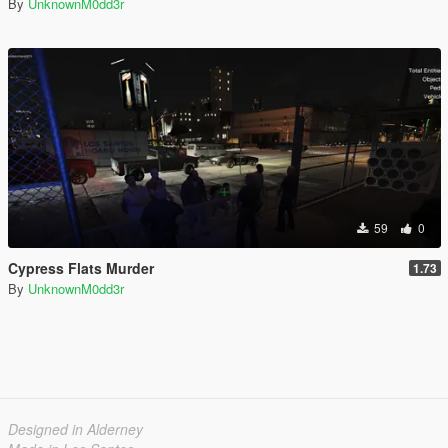
By
UnknownM0dd3r
59
0
Cypress Flats Murder
1.73
By
UnknownM0dd3r
Designed in Alderney