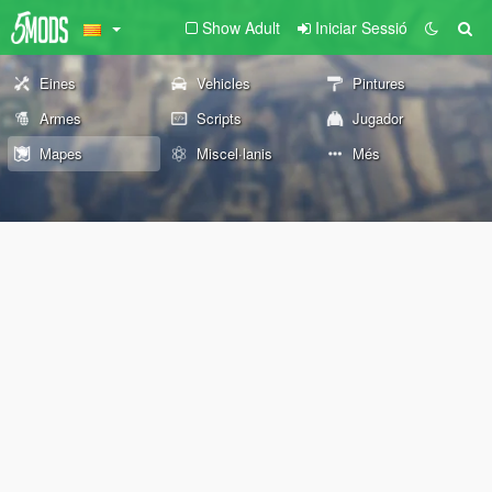
Show Adult
Iniciar Sessió
Eines
Vehicles
Pintures
Armes
Scripts
Jugador
Mapes
Miscel·lanis
Més