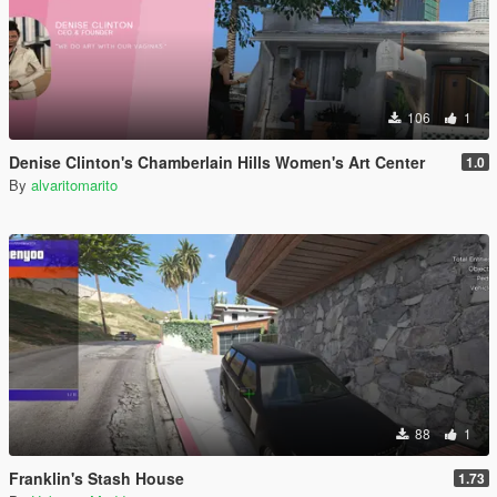
106
1
Denise Clinton's Chamberlain Hills Women's Art Center
1.0
By
alvaritomarito
88
1
Franklin's Stash House
1.73