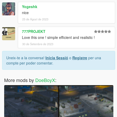
Yogeshk
nice
25 de Agost de 2023
777PROJEKT
Love this one ! simple efficient and realistic !
30 de Setembre de 2023
Uneix-te a la conversa!
Inicia Sessió
o
Registre
per una
compte per poder comentar.
More mods by
DoeBoyX
: