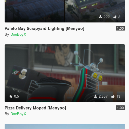
222
3
Paleto Bay Scrapyard Lighting [Menyoo]
1.00
By
DoeBoyX
0.5
2.357
13
Pizza Delivery Moped [Menyoo]
1.00
By
DoeBoyX