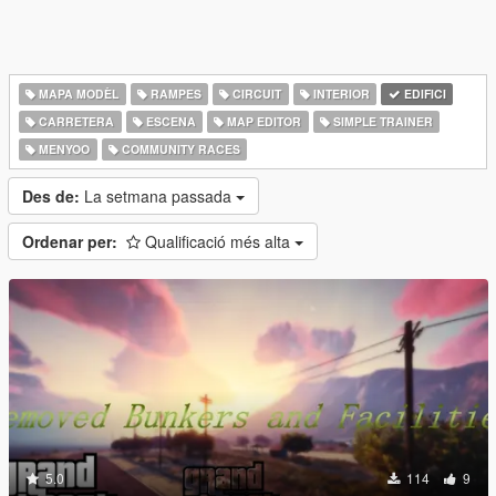
MAPA MODÈL
RAMPES
CIRCUIT
INTERIOR
EDIFICI
CARRETERA
ESCENA
MAP EDITOR
SIMPLE TRAINER
MENYOO
COMMUNITY RACES
Des de:
La setmana passada
Ordenar per:
Qualificació més alta
5.0
114
9