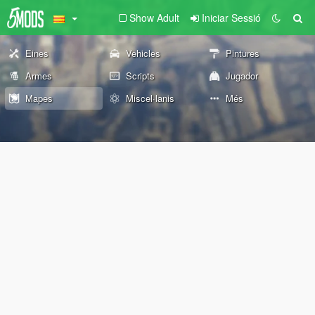
Show Adult
Iniciar Sessió
Eines
Vehicles
Pintures
Armes
Scripts
Jugador
Mapes
Miscel·lanis
Més