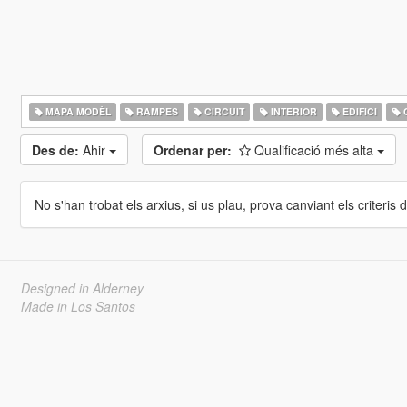
MAPA MODÈL
RAMPES
CIRCUIT
INTERIOR
EDIFICI
Des de:
Ahir
Ordenar per:
Qualificació més alta
No s'han trobat els arxius, si us plau, prova canviant els criteris de
Designed in Alderney
Made in Los Santos