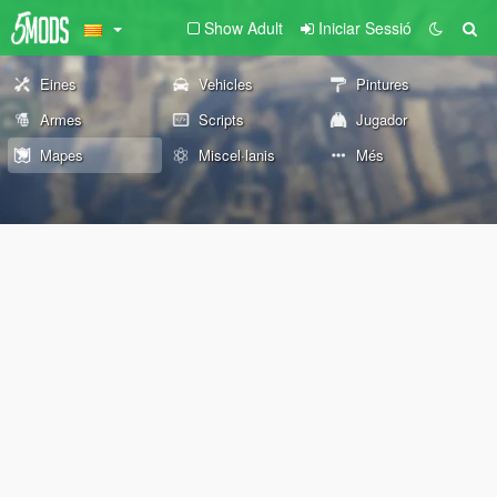
Show Adult
Iniciar Sessió
Eines
Vehicles
Pintures
Armes
Scripts
Jugador
Mapes
Miscel·lanis
Més