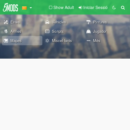
Show Adult
Iniciar Sessió
Eines
Vehicles
Pintures
Armes
Scripts
Jugador
Mapes
Miscel·lanis
Més