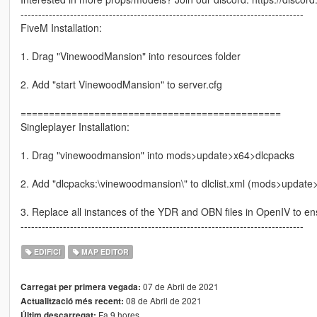
--------------------------------------------------------------------------------
FiveM Installation:
1. Drag "VinewoodMansion" into resources folder
2. Add "start VinewoodMansion" to server.cfg
==============================================
Singleplayer Installation:
1. Drag "vinewoodmansion" into mods>update>x64>dlcpacks
2. Add "dlcpacks:\vinewoodmansion\" to dlclist.xml (mods>updat
3. Replace all instances of the YDR and OBN files in OpenIV to ens
--------------------------------------------------------------------------------
EDIFICI
MAP EDITOR
07 de Abril de 2021
Carregat per primera vegada:
08 de Abril de 2021
Actualització més recent:
Fa 9 hores
Últim descarregat: