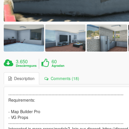
3.650
60
Descàrregues
Agradan
Description
Comments (18)
--------------------------------------------------------------------------------
Requirements:
- Map Builder Pro
- VG Props
--------------------------------------------------------------------------------
Interested in more props/models? Join our discord: https://dis