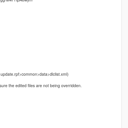
e>update.rpf>common>data>dlclist.xml)
ure the edited files are not being overridden.