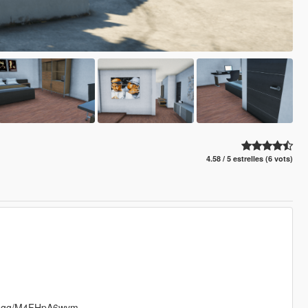
4.58 / 5 estrelles (6 vots)
cord.gg/M4FHpA6wym