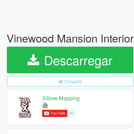
Vinewood Mansion Interio
Descarregar
Compartir
XSlow Mapping