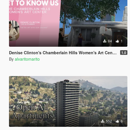
84
1
Denise Clinton's Chamberlain Hills Women's Art Center
1.0
By
alvaritomarito
552
6