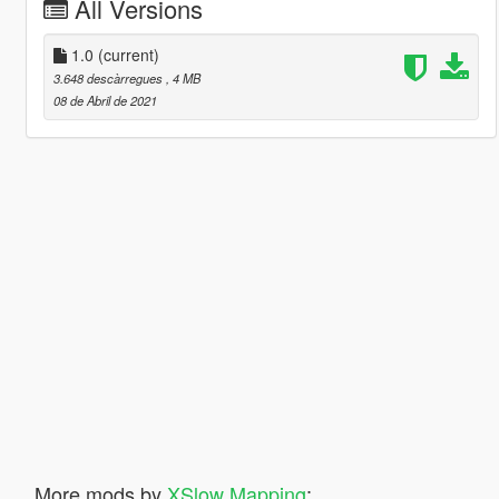
All Versions
1.0
(current)
3.648 descàrregues
, 4 MB
08 de Abril de 2021
More mods by
XSlow Mapping
: