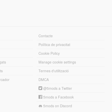
Contacte
Política de privacitat
Cookie Policy
gats
Manage cookie settings
ts
Termes d'utilització
cador
DMCA
@5mods a Twitter
5mods a Facebook
5mods on Discord