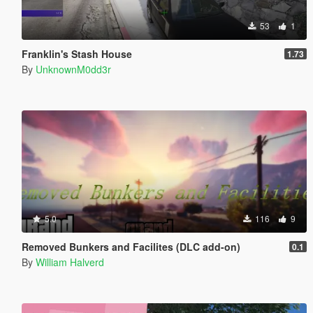
53
1
Franklin's Stash House
1.73
By
UnknownM0dd3r
5.0
116
9
Removed Bunkers and Facilites (DLC add-on)
0.1
By
William Halverd