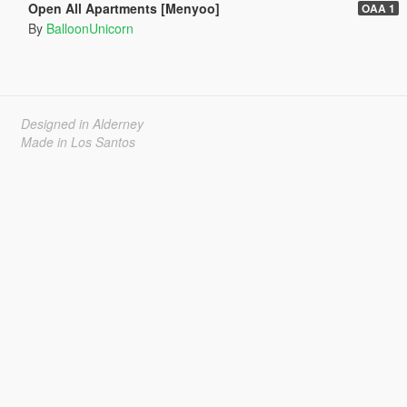
Open All Apartments [Menyoo]
OAA 1
By
BalloonUnicorn
Designed in Alderney
Made in Los Santos