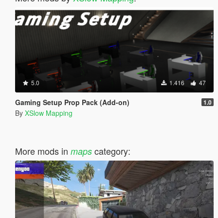
5.0
1.416
47
Gaming Setup Prop Pack (Add-on)
1.0
By
XSlow Mapping
More mods in
category:
maps