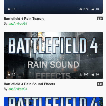
5.0
374
10
Battlefield 4 Rain Texture
1.0
By
aaaAndreaG1
4.5
807
16
Battlefield 4 Rain Sound Effects
1.0
By
aaaAndreaG1