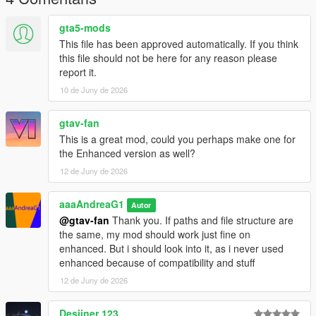
gta5-mods
This file has been approved automatically. If you think
this file should not be here for any reason please
report it.
10 de Juny de 2026
gtav-fan
This is a great mod, could you perhaps make one for
the Enhanced version as well?
12 de Juny de 2026
aaaAndreaG1
Autor
@gtav-fan
Thank you. If paths and file structure are
the same, my mod should work just fine on
enhanced. But i should look into it, as i never used
enhanced because of compatibility and stuff
12 de Juny de 2026
Desiiner 123