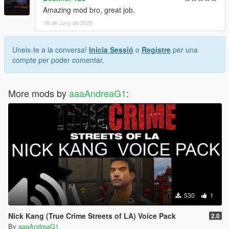
Amazing mod bro, great job.
16 de Juny de 2026
Uneix-te a la conversa!
Inicia Sessió
o
Registre
per una
compte per poder comentar.
More mods by
aaaAndreaG1
:
530
1
Nick Kang (True Crime Streets of LA) Voice Pack
2.0
By
aaaAndreaG1