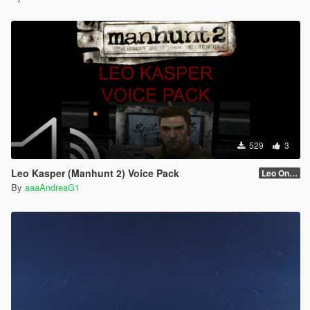
529
3
Leo Kasper (Manhunt 2) Voice Pack
Leo Only Quotes
By
aaaAndreaG1