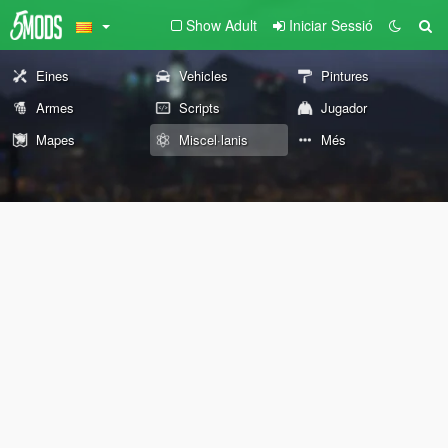
Show Adult
Iniciar Sessió
Eines
Vehicles
Pintures
Armes
Scripts
Jugador
Mapes
Miscel·lanis
Més