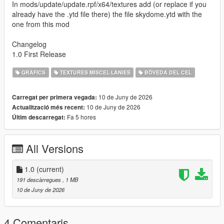
In mods/update/update.rpf/x64/textures add (or replace if you
already have the .ytd file there) the file skydome.ytd with the
one from this mod
Changelog
1.0 First Release
GRÀFICS
TEXTURES MISCEL·LÀNIES
BÒVEDA DEL CEL
10 de Juny de 2026
Carregat per primera vegada:
10 de Juny de 2026
Actualització més recent:
Fa 5 hores
Últim descarregat:
All Versions
1.0
(current)
191 descàrregues
, 1 MB
10 de Juny de 2026
4 Comentaris