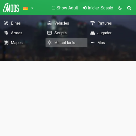
Show Adult
Iniciar Sessió
Eines
Vehicles
Pintures
Armes
Scripts
Jugador
Mapes
Miscel·lanis
Més