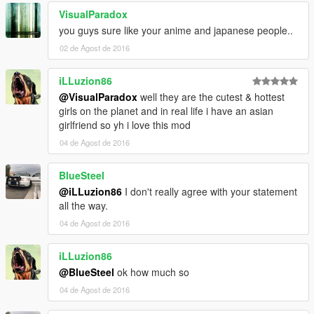
VisualParadox
you guys sure like your anime and japanese people..
02 de Agost de 2016
iLLuzion86
@VisualParadox
well they are the cutest & hottest
girls on the planet and in real life i have an asian
girlfriend so yh i love this mod
04 de Agost de 2016
BlueSteel
@iLLuzion86
I don't really agree with your statement
all the way.
04 de Agost de 2016
iLLuzion86
@BlueSteel
ok how much so
04 de Agost de 2016