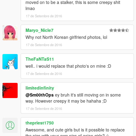
moved on to be a stalker, this is some creepy shit
lmao
17 de Setembre de 2016
Maryo_Nicle7
Why not North Korean girlfriend photos, lol
17 de Setembre de 2016
TheFaNTaS11
well.. i would replace that photo's on mine :D
17 de Setembre de 2016
limitedinfinity
@Sm00thOps
ey bruh it's still moving on in some
way. However creepy it may be hahaha ;D
17 de Setembre de 2016
thepriest1750
Awesome, and cute girls but is it possible to replace
the pics with your own pics of asian girls? :)