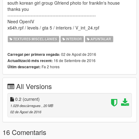
south korean girl group Gfriend photo for franklin's house
thanks you
---------------------------------------------------------
Need OpenIV
x64h.rpf / levels / gta 5 / interiors / V_int_24.rpf
TEXTURES MISCEL·LÀNIES
INTERIOR
APUNTALAR
02 de Agost de 2016
Carregat per primera vegada:
16 de Setembre de 2016
Actualització més recent:
Fa 2 hores
Últim descarregat:
All Versions
0.2
(current)
1.029 descàrregues
, 20 MB
02 de Agost de 2016
16 Comentaris