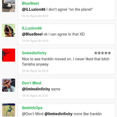
BlueSteel
@iLLuzion86
I don't agree "on the planet"
04 de Agost de 2016
iLLuzion86
@BlueSteel
ok i can agree to that XD
04 de Agost de 2016
limitedinfinity
Nice to see franklin moved on. I never liked that bitch
Tanisha anyway
05 de Agost de 2016
Don't Mind
@limitedinfinity
same
05 de Agost de 2016
Sm00thOps
@Don't Mind
@limitedinfinity
more like franklin