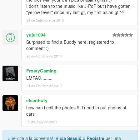
I don't listen to the music like J-PoP but i have gotten
"yellow fever" since my last gf, my first asian gf ^^
21 de Setembre de 2016
yuju1004
Surprised to find a Buddy here, registered to
comment :)
26 de Octubre de 2016
FrostyGaming
LMFAO.........
31 de Octubre de 2019
elsanhoty
how can i edit the photos !!! i need to put photos of
cars
08 de Juny de 2020
Uneix-te a la conversa!
Inicia Sessió
o
Registre
per una