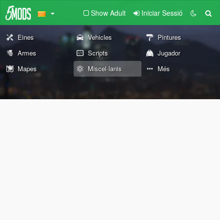
Show Adult
Iniciar Sessió
Eines
Vehicles
Pintures
Armes
Scripts
Jugador
Mapes
Miscel·lanis
Més