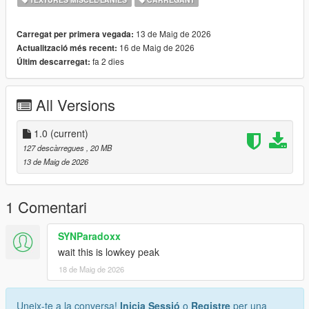
13 de Maig de 2026
Carregat per primera vegada:
16 de Maig de 2026
Actualització més recent:
fa 2 dies
Últim descarregat:
All Versions
1.0
(current)
127 descàrregues
, 20 MB
13 de Maig de 2026
1 Comentari
SYNParadoxx
wait this is lowkey peak
18 de Maig de 2026
Uneix-te a la conversa!
Inicia Sessió
o
Registre
per una