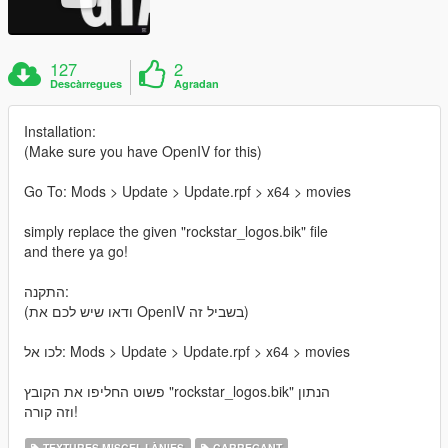
127
2
Descàrregues
Agradan
Installation:
(Make sure you have OpenIV for this)
Go To: Mods > Update > Update.rpf > x64 > movies
simply replace the given "rockstar_logos.bik" file
and there ya go!
התקנה:
(ודאו שיש לכם את OpenIV בשביל זה)
לכו אל: Mods > Update > Update.rpf > x64 > movies
פשוט החליפו את הקובץ "rockstar_logos.bik" הנתון
וזה קורה!
TEXTURES MISCEL·LÀNIES
CARREGANT