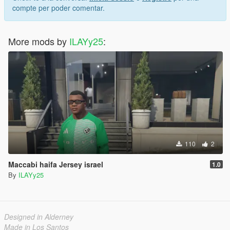
compte per poder comentar.
More mods by
ILAYy25
:
110
2
Maccabi haifa Jersey israel
1.0
By
ILAYy25
Designed in Alderney
Made in Los Santos