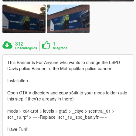
312
1
Descàrregues
M'agrada
This Banner is For Anyone who wants to change the LSPD
Davis police Banner To the Metropolitan police banner
Installation
Open GTA V directory and copy x64k to your mods folder (skip
this step if they're already in there)
mods > x64k.rpf > levels > gta5 > _citye > scentral_01 >
sc1_19.rpf > ===Replace "sc1_19_lspd_ban.yft"===
Have Fun!!