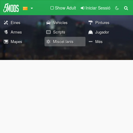
Show Adult
Iniciar Sessió
Eines
Vehicles
Pintures
Armes
Scripts
Jugador
Mapes
Miscel·lanis
Més