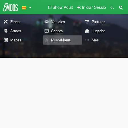
Show Adult
Iniciar Sessió
Eines
Vehicles
Pintures
Armes
Scripts
Jugador
Mapes
Miscel·lanis
Més