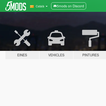
5mods on Discord
Català
EINES
VEHICLES
PINTURES