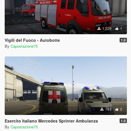
1.229
1
Vigili del Fuoco - Autobotte
1.0
By
Capostazione75
783
2
Esercito Italiano Mercedes Sprinter Ambulanza
1.0
By
Capostazione75