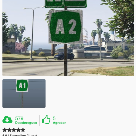
579
5
Descàrregues
Agradan
5.0 / 5 estrelles (1 vot)