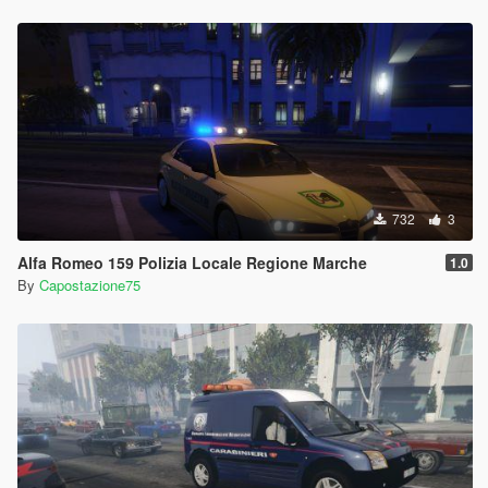
732
3
Alfa Romeo 159 Polizia Locale Regione Marche
1.0
By
Capostazione75