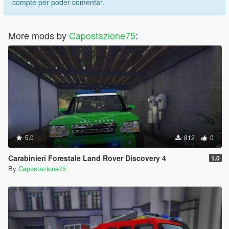
compte per poder comentar.
More mods by
Capostazione75
:
5.0
812
0
Carabinieri Forestale Land Rover Discovery 4
1.0
By
Capostazione75