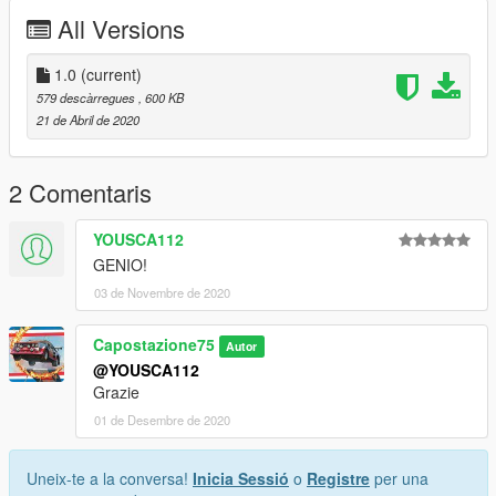
All Versions
1.0
(current)
579 descàrregues
, 600 KB
21 de Abril de 2020
2 Comentaris
YOUSCA112
GENIO!
03 de Novembre de 2020
Capostazione75
Autor
@YOUSCA112
Grazie
01 de Desembre de 2020
Uneix-te a la conversa!
Inicia Sessió
o
Registre
per una