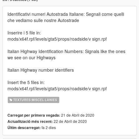
Identificativi numeri Autostrada Italiane: Segnali come quelli
che vediamo sulle nostre Autostrade
Inserire i 5 file in:
mods/x64f.rpf/levels/gta5/props/roadside/v sign.rpf
Italian Highway Identification Numbers: Signals like the ones
we see on our Highways
Italian Highway number identifiers
Insert the 5 files in:
mods/x64f.rpf/levels/gta5/props/roadside/v sign.rpf
TEXTURES MISCEL·LÀNIES
21 de Abril de 2020
Carregat per primera vegada:
22 de Abril de 2020
Actualització més recent:
fa 2 dies
Últim descarregat: