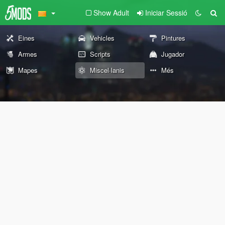
Show Adult
Iniciar Sessió
Eines
Vehicles
Pintures
Armes
Scripts
Jugador
Mapes
Miscel·lanis
Més