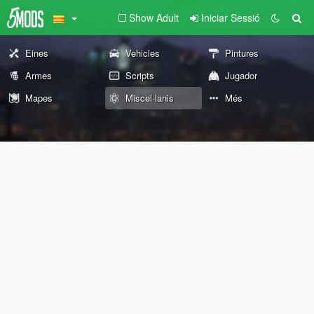
Show Adult
Iniciar Sessió
Eines
Vehicles
Pintures
Armes
Scripts
Jugador
Mapes
Miscel·lanis
Més