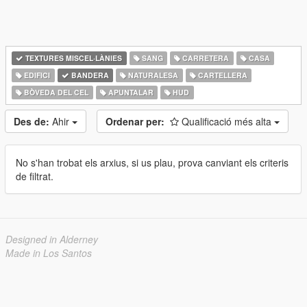
TEXTURES MISCEL·LÀNIES
SANG
CARRETERA
CASA
EDIFICI
BANDERA
NATURALESA
CARTELLERA
BÒVEDA DEL CEL
APUNTALAR
HUD
Des de:
Ahir
Ordenar per:
Qualificació més alta
No s'han trobat els arxius, si us plau, prova canviant els criteris
de filtrat.
Designed in Alderney
Made in Los Santos