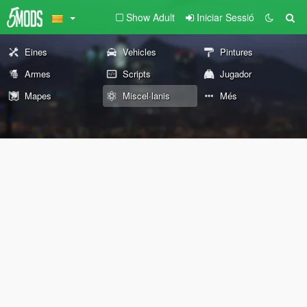
Show Adult
Iniciar Sessió
Eines
Vehicles
Pintures
Armes
Scripts
Jugador
Mapes
Miscel·lanis
Més