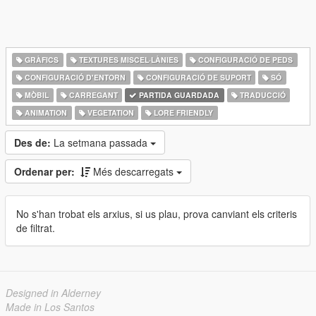
GRÀFICS
TEXTURES MISCEL·LÀNIES
CONFIGURACIÓ DE PEDS
CONFIGURACIÓ D'ENTORN
CONFIGURACIÓ DE SUPORT
SÓ
MÒBIL
CARREGANT
PARTIDA GUARDADA
TRADUCCIÓ
ANIMATION
VEGETATION
LORE FRIENDLY
Des de:
La setmana passada
Ordenar per:
Més descarregats
No s'han trobat els arxius, si us plau, prova canviant els criteris
de filtrat.
Designed in Alderney
Made in Los Santos