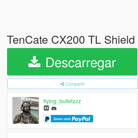
TenCate CX200 TL Shield
Descarregar
Compartir
flying_bulletzzz
Doneu amb