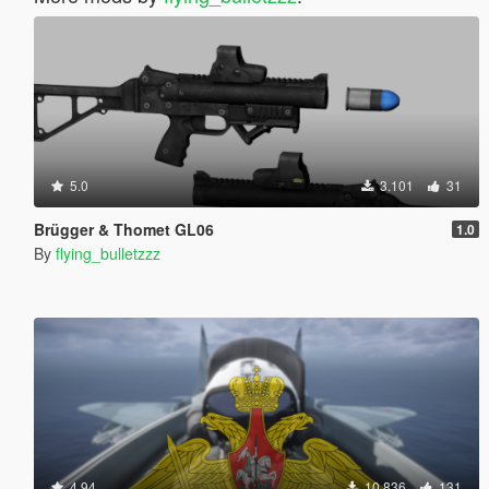
5.0
3.101
31
Brügger & Thomet GL06
1.0
By
flying_bulletzzz
4.94
10.836
131