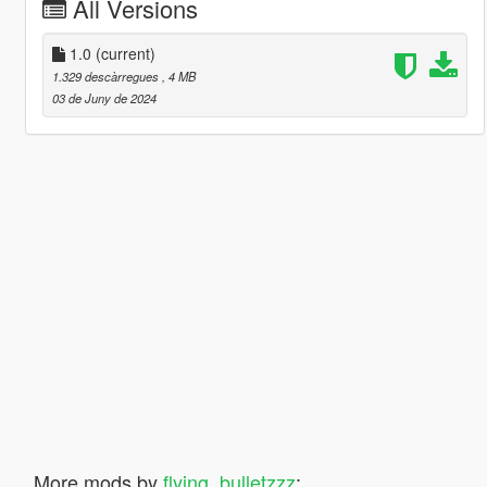
All Versions
1.0
(current)
1.329 descàrregues
, 4 MB
03 de Juny de 2024
More mods by
flying_bulletzzz
: