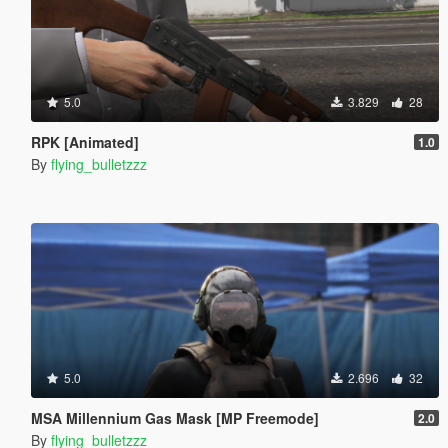
5.0
3.829
28
RPK [Animated]
1.0
By
flying_bulletzzz
5.0
2.696
32
MSA Millennium Gas Mask [MP Freemode]
2.0
By
flying_bulletzzz