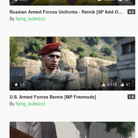
Russian Armed Forces Uniforms - Ratnik [SP Add-On | MP Freemode]
4.0
By
flying_bulletzzz
5.0
4.118
47
U.S. Armed Forces Berets [MP Freemode]
1.0
By
flying_bulletzzz