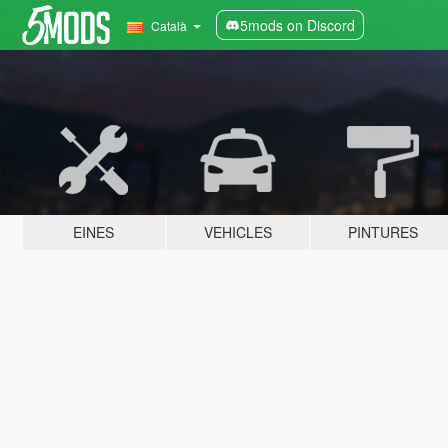
5mods on Discord
Català
EINES
VEHICLES
PINTURES