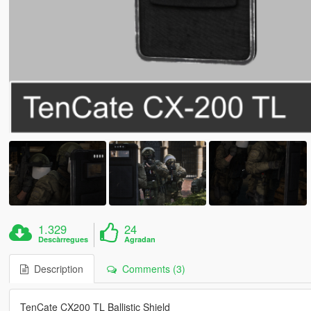
1.329
24
Descàrregues
Agradan
Description
Comments (3)
TenCate CX200 TL Ballistic Shield