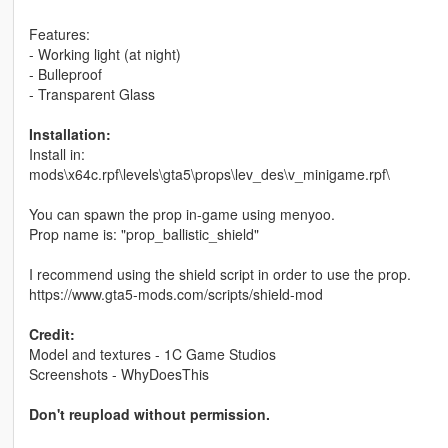
Features:
- Working light (at night)
- Bulleproof
- Transparent Glass
Installation:
Install in:
mods\x64c.rpf\levels\gta5\props\lev_des\v_minigame.rpf\
You can spawn the prop in-game using menyoo.
Prop name is: "prop_ballistic_shield"
I recommend using the shield script in order to use the prop.
https://www.gta5-mods.com/scripts/shield-mod
Credit:
Model and textures - 1C Game Studios
Screenshots - WhyDoesThis
Don't reupload without permission.