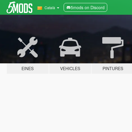
5mods on Discord
Català
EINES
VEHICLES
PINTURES