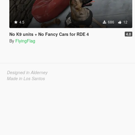
4.5
686
12
No K9 units + No Fancy Cars for RDE 4
4.0
By
FlyingFlag
Designed in Alderney
Made in Los Santos