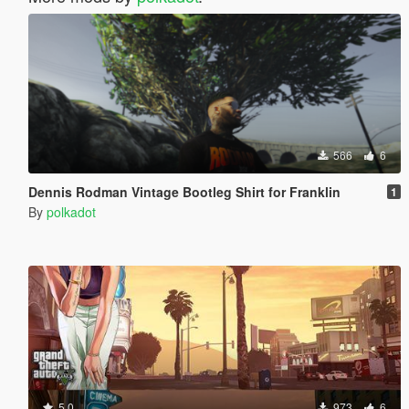
566
6
Dennis Rodman Vintage Bootleg Shirt for Franklin
1
By
polkadot
5.0
973
6