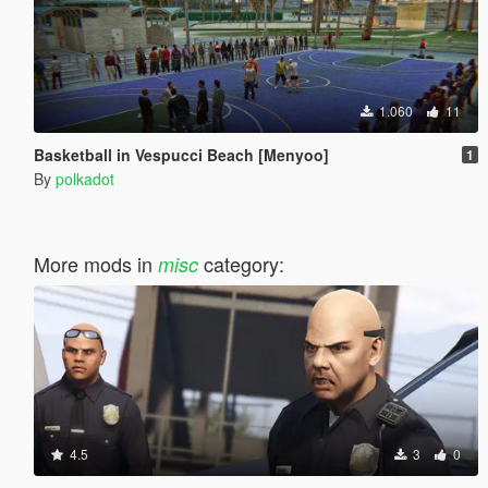
1.060
11
Basketball in Vespucci Beach [Menyoo]
1
By
polkadot
More mods in
category:
misc
4.5
3
0