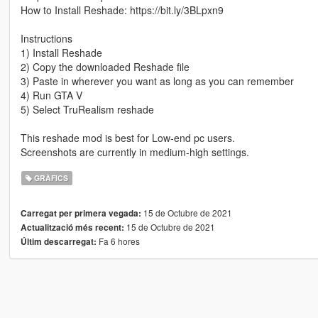
How to Install Reshade: https://bit.ly/3BLpxn9
Instructions
1) Install Reshade
2) Copy the downloaded Reshade file
3) Paste in wherever you want as long as you can remember
4) Run GTA V
5) Select TruRealism reshade
This reshade mod is best for Low-end pc users.
Screenshots are currently in medium-high settings.
GRÀFICS
15 de Octubre de 2021
Carregat per primera vegada:
15 de Octubre de 2021
Actualització més recent:
Fa 6 hores
Últim descarregat: