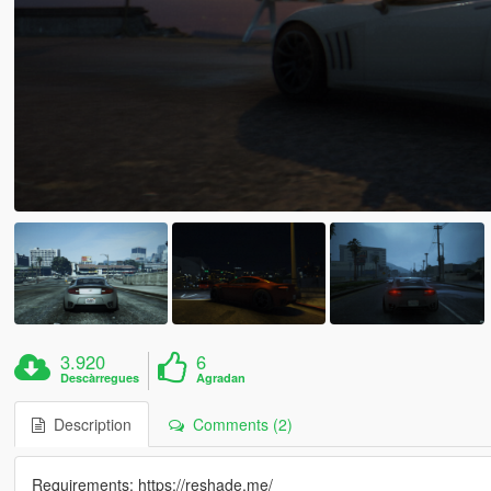
3.920
6
Descàrregues
Agradan
Description
Comments (2)
Requirements: https://reshade.me/