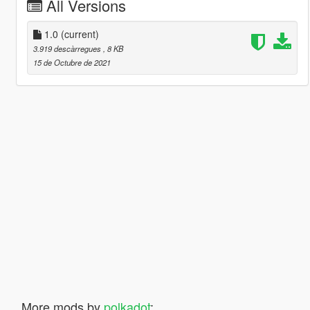
All Versions
1.0
(current)
3.919 descàrregues
, 8 KB
15 de Octubre de 2021
More mods by
polkadot
: