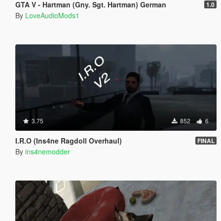
GTA V - Hartman (Gny. Sgt. Hartman) German
1.0
By
LoveAudioMods1
3.75
852
6
I.R.O (Ins4ne Ragdoll Overhaul)
FINAL
By
ins4nemodder