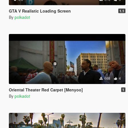
GTA V Realistic Loading Screen
1.1
By
polkadot
668
4
Oriental Theater Red Carpet [Menyoo]
1
By
polkadot