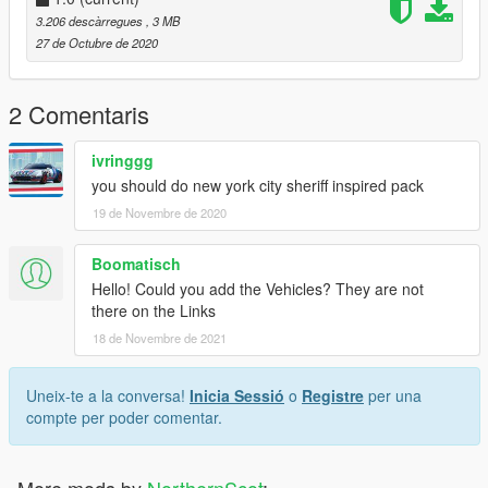
3.206 descàrregues
, 3 MB
27 de Octubre de 2020
2 Comentaris
ivringgg
you should do new york city sheriff inspired pack
19 de Novembre de 2020
Boomatisch
Hello! Could you add the Vehicles? They are not
there on the Links
18 de Novembre de 2021
Uneix-te a la conversa!
Inicia Sessió
o
Registre
per una
compte per poder comentar.