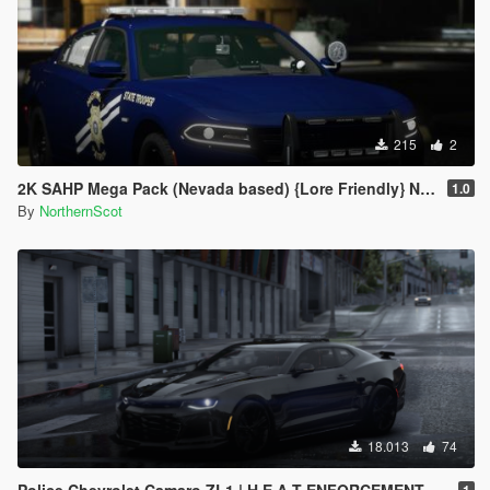
215
2
2K SAHP Mega Pack (Nevada based) {Lore Friendly} NHP/DPS
1.0
By
NorthernScot
18.013
74