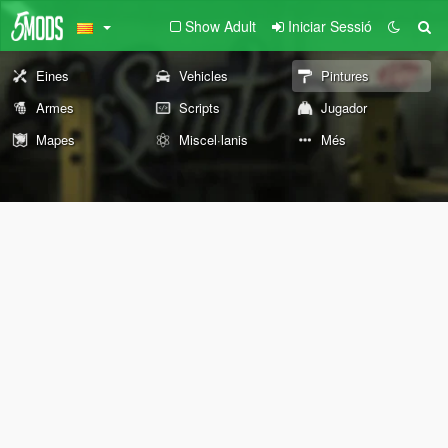
Show Adult
Iniciar Sessió
Eines
Vehicles
Pintures
Armes
Scripts
Jugador
Mapes
Miscel·lanis
Més