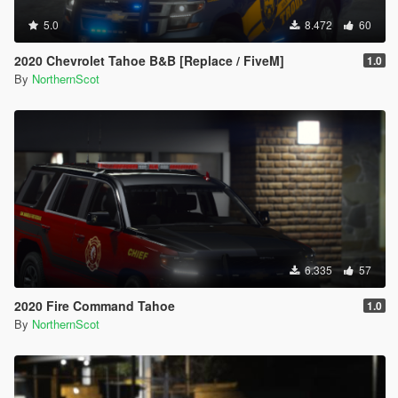
5.0
8.472
60
2020 Chevrolet Tahoe B&B [Replace / FiveM]
1.0
By
NorthernScot
6.335
57
2020 Fire Command Tahoe
1.0
By
NorthernScot