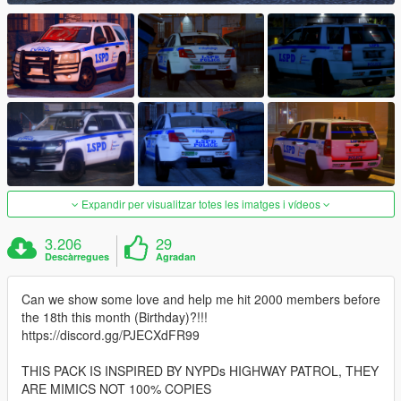
Expandir per visualitzar totes les imatges i vídeos
3.206
29
Descàrregues
Agradan
Can we show some love and help me hit 2000 members before
the 18th this month (Birthday)?!!!
https://discord.gg/PJECXdFR99
THIS PACK IS INSPIRED BY NYPDs HIGHWAY PATROL, THEY
ARE MIMICS NOT 100% COPIES