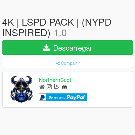
4K | LSPD PACK | (NYPD
INSPIRED)
1.0
Descarregar
Compartir
NorthernScot
Doneu amb