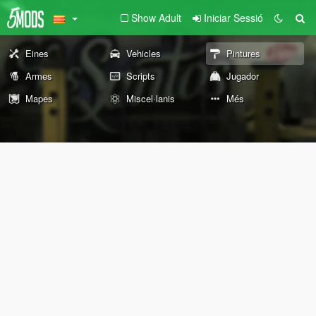
Show Adult
Iniciar Sessió
Eines
Vehicles
Pintures
Armes
Scripts
Jugador
Mapes
Miscel·lanis
Més