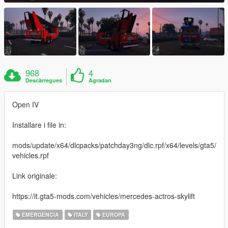
968
4
Descàrregues
Agradan
Open IV
Installare i file in:
mods/update/x64/dlcpacks/patchday3ng/dlc.rpf/x64/levels/gta5/
vehicles.rpf
Link originale:
https://it.gta5-mods.com/vehicles/mercedes-actros-skylift
EMERGÈNCIA
ITALY
EUROPA