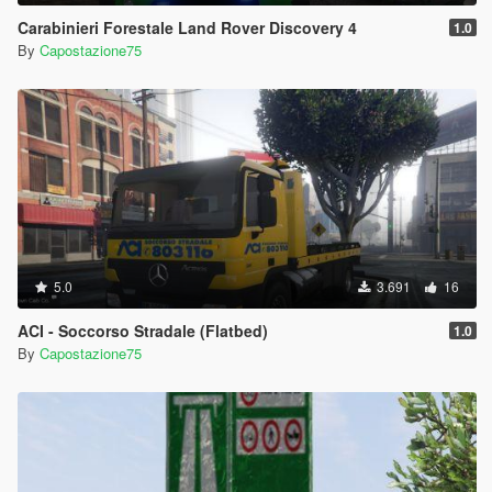
Carabinieri Forestale Land Rover Discovery 4
1.0
By
Capostazione75
5.0
3.691
16
ACI - Soccorso Stradale (Flatbed)
1.0
By
Capostazione75