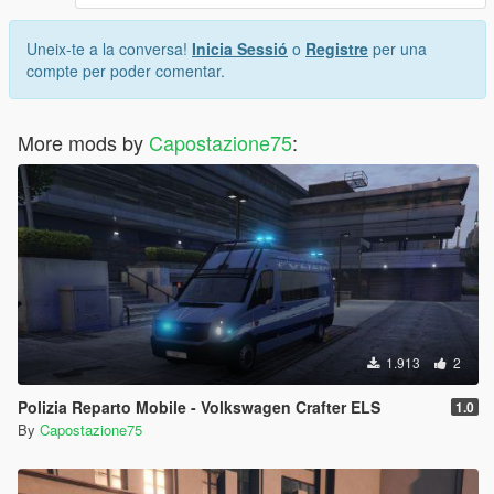
Uneix-te a la conversa!
Inicia Sessió
o
Registre
per una
compte per poder comentar.
More mods by
Capostazione75
:
1.913
2
Polizia Reparto Mobile - Volkswagen Crafter ELS
1.0
By
Capostazione75