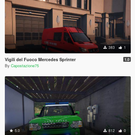
383
1
Vigili del Fuoco Mercedes Sprinter
1.0
By
Capostazione75
5.0
812
0