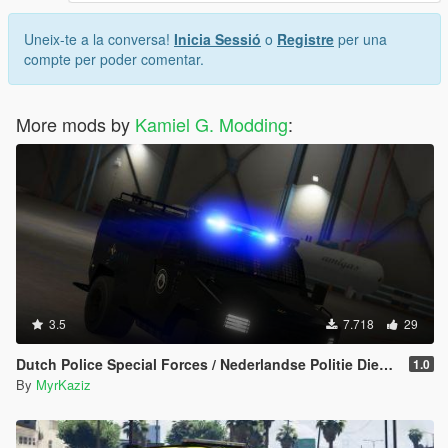
Uneix-te a la conversa!
Inicia Sessió
o
Registre
per una
compte per poder comentar.
More mods by
Kamiel G. Modding
:
3.5
7.718
29
Dutch Police Special Forces / Nederlandse Politie Dienst Speciale Interventies(DSI) | Lenco Bearcat V2 [Replace]
1.0
By
MyrKaziz