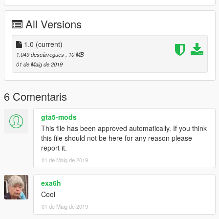
Bugs/problems:
Back interior
All Versions
Fixes:
1.0
(current)
1.049 descàrregues
, 10 MB
--------------------------------------------------------------------------------
01 de Maig de 2019
--------------------
Follow me on Instagram: kamielg.modding
6 Comentaris
gta5-mods
This file has been approved automatically. If you think
this file should not be here for any reason please
report it.
01 de Maig de 2019
exa6h
Cool
01 de Maig de 2019