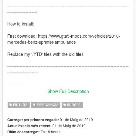
--------------------------------------------------------------------------------
--------------------
How to install:
First download: https://www.gta5-mods.com/vehicles/2010-
mercedes-benz-sprinter-ambulance
Replace my '.YTD' files with the old files
--------------------------------------------------------------------------------
--------------------
Credits:
Model: dyverze
Show Full Description
ELS: dyverze
Skin: Kamiel G.
PINTURA
EMERGÈNCIA
EUROPA
Screenshots: SoppeJam
01 de Maig de 2019
Carregat per primera vegada:
--------------------------------------------------------------------------------
01 de Maig de 2019
Actualització més recent:
--------------------
Fa 18 hores
Últim descarregat: