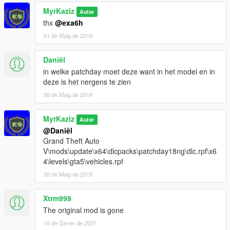
MyrKaziz
Autor
thx
@exa6h
01 de Maig de 2019
Daniël
in welke patchday moet deze want in het model en in
deze is het nergens te zien
30 de Maig de 2019
MyrKaziz
Autor
@Daniël
Grand Theft Auto
V\mods\update\x64\dlcpacks\patchday18ng\dlc.rpf\x6
4\levels\gta5\vehicles.rpf
30 de Maig de 2019
Xtrm999
The original mod is gone
18 de Gener de 2021