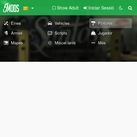
Show Adult
Iniciar Sessió
Eines
Vehicles
Pintures
Armes
Scripts
Jugador
Mapes
Miscel·lanis
Més