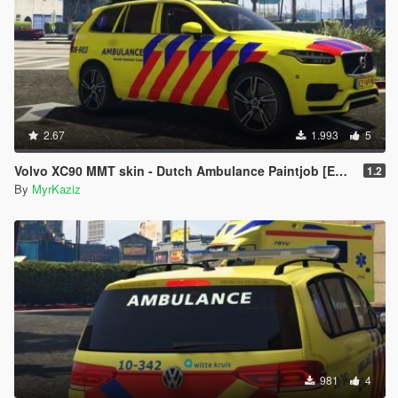
2.67
1.993
5
Volvo XC90 MMT skin - Dutch Ambulance Paintjob [ELS]
1.2
By
MyrKaziz
981
4