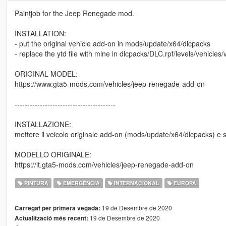
Paintjob for the Jeep Renegade mod.
INSTALLATION:
- put the original vehicle add-on in mods/update/x64/dlcpacks
- replace the ytd file with mine in dlcpacks/DLC.rpf/levels/vehicles/
ORIGINAL MODEL:
https://www.gta5-mods.com/vehicles/jeep-renegade-add-on
----------------------------------------
INSTALLAZIONE:
mettere il veicolo originale add-on (mods/update/x64/dlcpacks) e sost
MODELLO ORIGINALE:
https://it.gta5-mods.com/vehicles/jeep-renegade-add-on
PINTURA
EMERGÈNCIA
INTERNACIONAL
EUROPA
19 de Desembre de 2020
Carregat per primera vegada:
19 de Desembre de 2020
Actualització més recent: