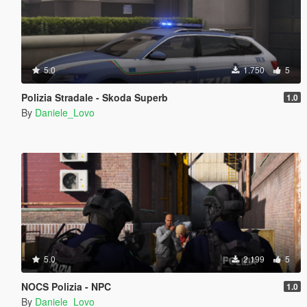
5.0
1.750
5
Polizia Stradale - Skoda Superb
1.0
By
Daniele_Lovo
5.0
2.199
5
NOCS Polizia - NPC
1.0
By
Daniele_Lovo