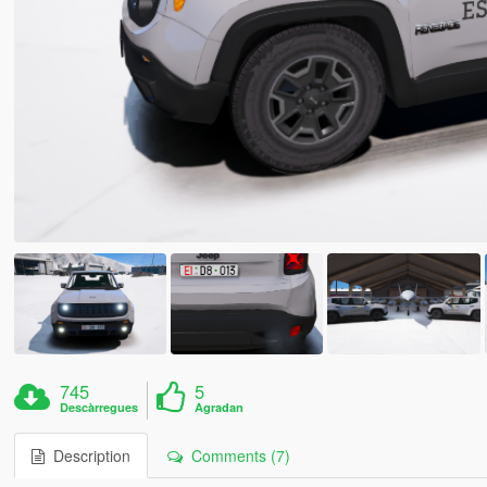
745
5
Descàrregues
Agradan
Description
Comments (7)