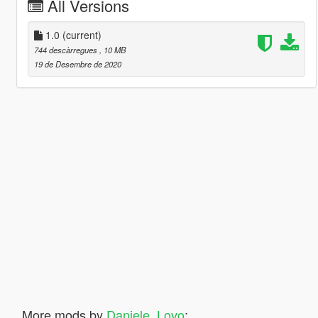
All Versions
1.0
(current)
744 descàrregues
, 10 MB
19 de Desembre de 2020
More mods by
Daniele_Lovo
: