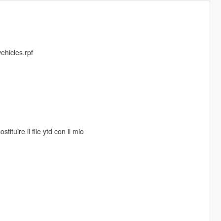
vehicles.rpf
ituire il file ytd con il mio