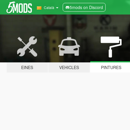
5mods on Discord
Català
EINES
VEHICLES
PINTURES