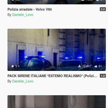
Polizia stradale - Volvo V90
3.0
By
Daniele_Lovo
5.0
10.817
31
PACK SIRENE ITALIANE *ESTEMO REALISMO* (Polizia, Carabinieri; Ambulanza e Vigili del Fuoco)
1.0
By
Daniele_Lovo