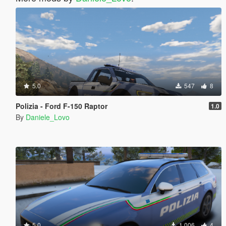
5.0
547
8
Polizia - Ford F-150 Raptor
1.0
By
Daniele_Lovo
5.0
1.006
4