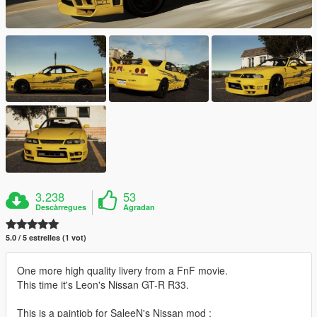
3.238
53
Descàrregues
Agradan
5.0 / 5 estrelles (1 vot)
One more high quality livery from a FnF movie.
This time it's Leon's Nissan GT-R R33.
This is a paintjob for SaleeN's Nissan mod :