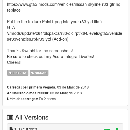
https://www.gta5-mods.com/vehicles/nissan-skyline-r33-gtr-hq-
replace
Put the the texture Paint1.png into your r33.ytd file in
GTA
V/mods/update/x64/dlcpakcs/r33/dlc.rpf/x64/levels/gta5/vehicle
s/r33vehicles.rpf/r33.ytd (Add-on).
Thanks Kwebbl for the screenshots!
Be sure to check out my Acura Integra Liveries!
Cheers!
PINTURA
NISSAN
03 de Març de 2018
Carregat per primera vegada:
03 de Març de 2018
Actualització més recent:
Fa 2 hores
Últim descarregat:
All Versions
1.0
(current)