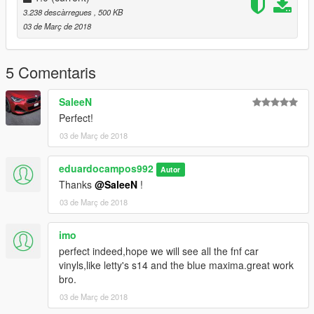
3.238 descàrregues
, 500 KB
03 de Març de 2018
5 Comentaris
SaleeN
Perfect!
03 de Març de 2018
eduardocampos992
Autor
Thanks
@SaleeN
!
03 de Març de 2018
imo
perfect indeed,hope we will see all the fnf car
vinyls,like letty's s14 and the blue maxima.great work
bro.
03 de Març de 2018