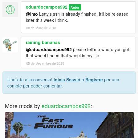
eduardocampos992
Autor
@imo
Letty's s14 is already finished. It'll be released
later this week I think.
08 de Març de 2018
raining bananas
@eduardocampos992
please tell me where you got
that wheel I need that wheel in my life
05 de Desembre de 2025
Uneix-te a la conversa!
Inicia Sessió
o
Registre
per una
compte per poder comentar.
More mods by
eduardocampos992
: