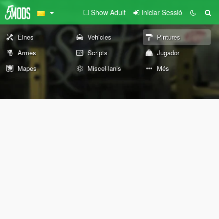
Show Adult
Iniciar Sessió
Eines
Vehicles
Pintures
Armes
Scripts
Jugador
Mapes
Miscel·lanis
Més