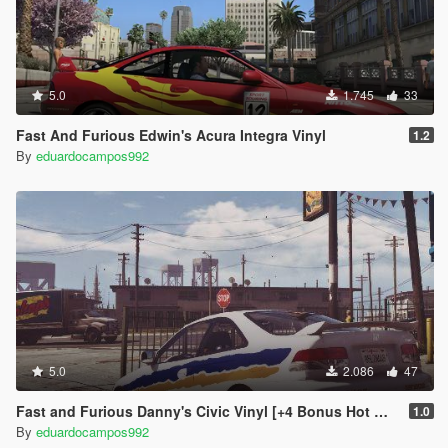
5.0
1.745
33
Fast And Furious Edwin's Acura Integra Vinyl
1.2
By
eduardocampos992
5.0
2.086
47
Fast and Furious Danny's Civic Vinyl [+4 Bonus Hot Wheels Vinyls]
1.0
By
eduardocampos992