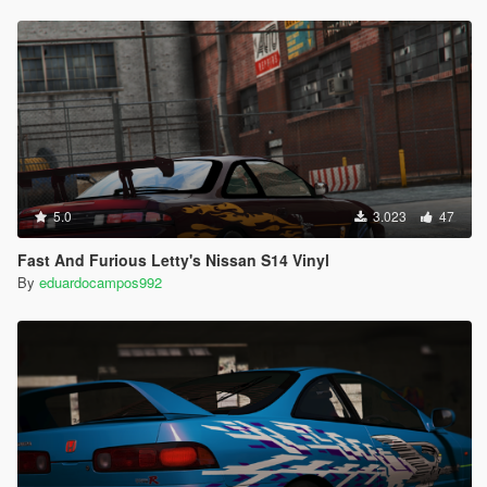
5.0
3.023
47
Fast And Furious Letty's Nissan S14 Vinyl
By
eduardocampos992