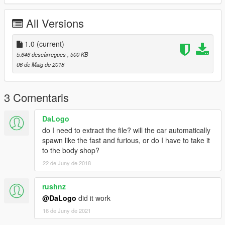
All Versions
1.0
(current)
5.646 descàrregues
, 500 KB
06 de Maig de 2018
3 Comentaris
DaLogo
do I need to extract the file? will the car automatically
spawn like the fast and furious, or do I have to take it
to the body shop?
22 de Juny de 2018
rushnz
@DaLogo
did it work
16 de Juny de 2021