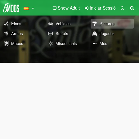
Show Adult
Iniciar Sessió
Eines
Vehicles
Pintures
Armes
Scripts
Jugador
Mapes
Miscel·lanis
Més