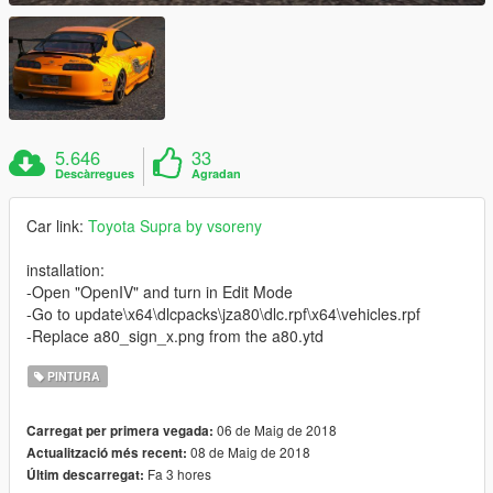
5.646
33
Descàrregues
Agradan
Car link:
Toyota Supra by vsoreny
installation:
-Open "OpenIV" and turn in Edit Mode
-Go to update\x64\dlcpacks\jza80\dlc.rpf\x64\vehicles.rpf
-Replace a80_sign_x.png from the a80.ytd
PINTURA
06 de Maig de 2018
Carregat per primera vegada:
08 de Maig de 2018
Actualització més recent:
Fa 3 hores
Últim descarregat: