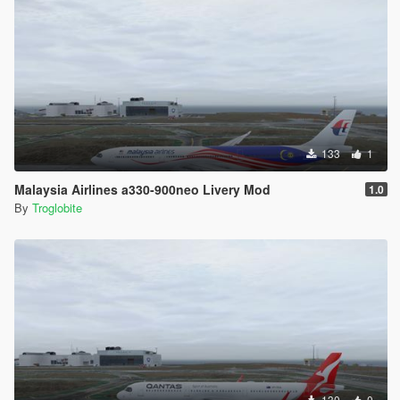
133
1
Malaysia Airlines a330-900neo Livery Mod
1.0
By
Troglobite
130
0