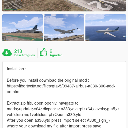
218
2
Descàrregues
Agradan
Installtion :
Before you install download the original mod :
https://libertycity.net/files/gta-5/99467-airbus-a330-300-add-
on.html
Extract zip file, open openiv, navigate to
mods>update>x64>dlcpacks>a333>dlc.rpf>x64>levels>gta5>>
vehicles>mq1vehicles.rpf>Open a330.ytd
After you open a330.ytd press import select A330_sign_7
where your download my file after import press save