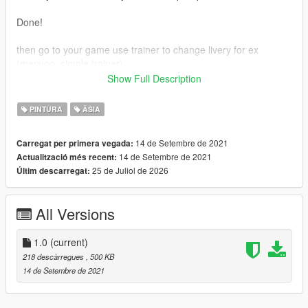
Done!
then go to your game use trainer to change livery for ex
(menyoo, simple trainer)
Show Full Description
OpeinIV : https://openiv.com/
Menyoo : https://id.gta5-mods.com/scripts/menyoo-pc-sp
PINTURA
ÀSIA
Simple Trainer : https://id.gta5-mods.com/scripts/simple-trainer-
for-gtav
14 de Setembre de 2021
Carregat per primera vegada:
Original Mod : https://newmods.net/gta-5-airbus-a330-900neo-
14 de Setembre de 2021
Actualització més recent:
add-on-1-0
25 de Juliol de 2026
Últim descarregat:
Many thanks to skylinegtrfreak to make original mod
All Versions
1.0
(current)
218 descàrregues
, 500 KB
14 de Setembre de 2021