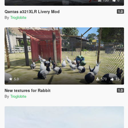
Qantas a321XLR Livery Mod
1.0
By
Troglobite
5.0
570
15
New textures for Rabbit
1.0
By
Troglobite