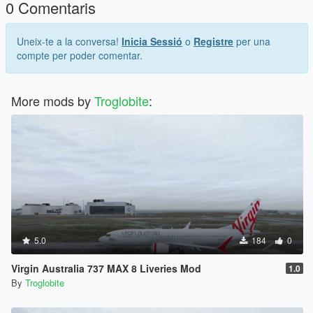
0 Comentaris
Uneix-te a la conversa!
Inicia Sessió
o
Registre
per una
compte per poder comentar.
More mods by
Troglobite
:
5.0
184
0
Virgin Australia 737 MAX 8 Liveries Mod
1.0
By
Troglobite