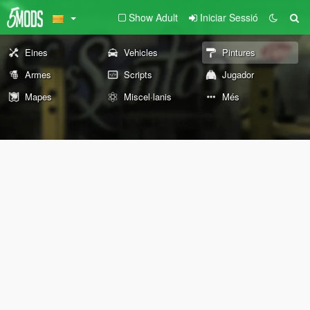
Show Adult
Iniciar Sessió
Eines
Vehicles
Pintures
Armes
Scripts
Jugador
Mapes
Miscel·lanis
Més