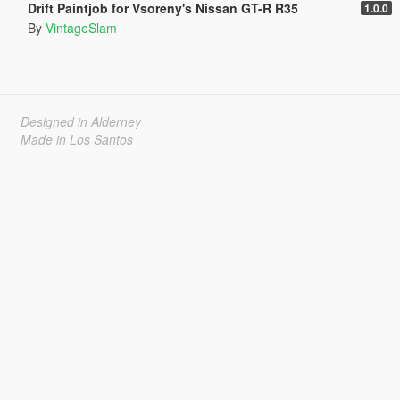
Drift Paintjob for Vsoreny's Nissan GT-R R35
1.0.0
By
VintageSlam
Designed in Alderney
Made in Los Santos