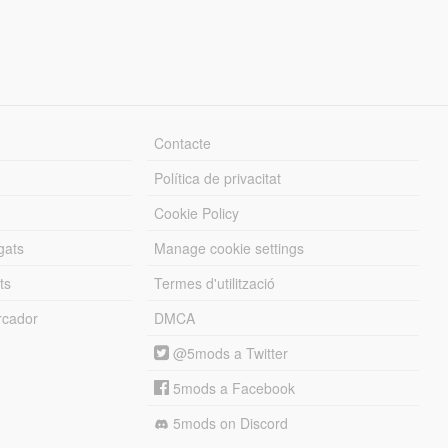
Contacte
Política de privacitat
Cookie Policy
gats
Manage cookie settings
ts
Termes d'utilització
cador
DMCA
@5mods a Twitter
5mods a Facebook
5mods on Discord