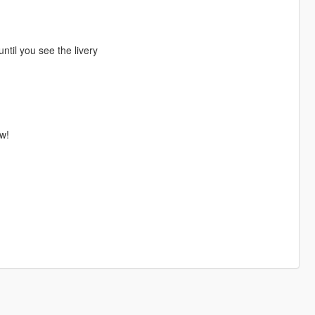
ntil you see the livery
ow!