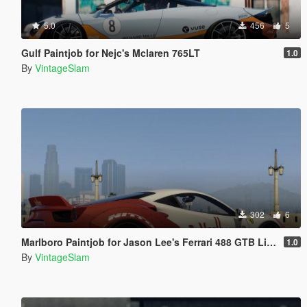
5.0
456
5
Gulf Paintjob for Nejc's Mclaren 765LT
1.0
By
VintageSlam
302
6
Marlboro Paintjob for Jason Lee's Ferrari 488 GTB Liberty Walk
1.0
By
VintageSlam