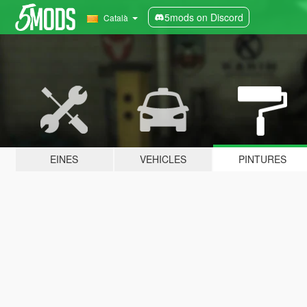
5mods on Discord
Català
EINES
VEHICLES
PINTURES