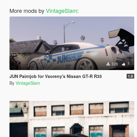
More mods by
VintageSlam
:
326
7
JUN Paintjob for Vsoreny's Nissan GT-R R35
1.0
By
VintageSlam