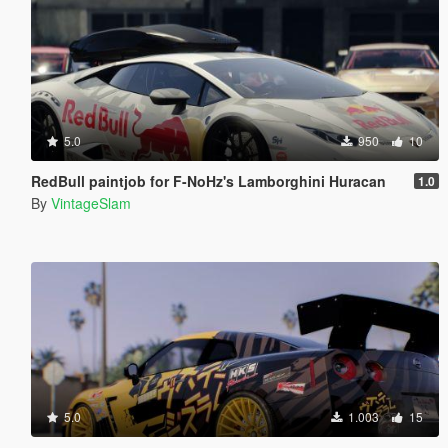
5.0
950
10
RedBull paintjob for F-NoHz's Lamborghini Huracan
1.0
By
VintageSlam
5.0
1.003
15