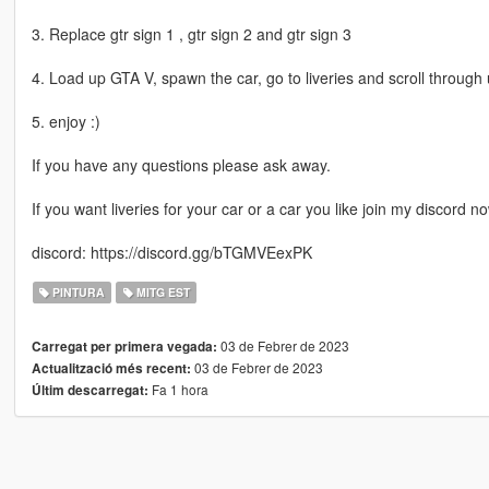
3. Replace gtr sign 1 , gtr sign 2 and gtr sign 3
4. Load up GTA V, spawn the car, go to liveries and scroll through u
5. enjoy :)
If you have any questions please ask away.
If you want liveries for your car or a car you like join my discord n
discord: https://discord.gg/bTGMVEexPK
PINTURA
MITG EST
03 de Febrer de 2023
Carregat per primera vegada:
03 de Febrer de 2023
Actualització més recent:
Fa 1 hora
Últim descarregat: