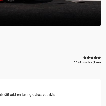
5.0 / 5 estrelles (1 vot)
tr-r35-add-on-tuning-extras-bodykits