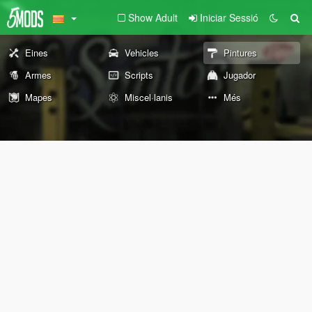
Show Adult
Iniciar Sessió
Eines
Vehicles
Pintures
Armes
Scripts
Jugador
Mapes
Miscel·lanis
Més