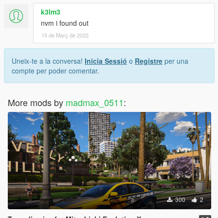
k3lm3
nvm i found out
15 de Març de 2022
Uneix-te a la conversa!
Inicia Sessió
o
Registre
per una
compte per poder comentar.
More mods by
madmax_0511
:
300
2