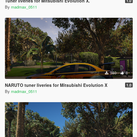
Tuner liveries for Mitsubishi Evolution X.
1.0
By
madmax_0511
980
8
NARUTO tuner liveries for Mitsubishi Evolution X
1.0
By
madmax_0511