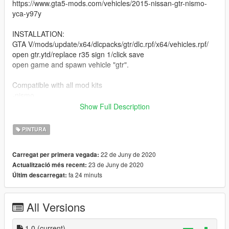
https://www.gta5-mods.com/vehicles/2015-nissan-gtr-nismo-
yca-y97y
INSTALLATION:
GTA V/mods/update/x64/dlcpacks/gtr/dlc.rpf/x64/vehicles.rpf/
open gtr.ytd/replace r35 sign 1/click save
open game and spawn vehicle "gtr".
Compatible with all mod kits
-nismo
-rocketbunny
Show Full Description
-liberty walk
PINTURA
CAR USED: https://www.gta5-mods.com/vehicles/2015-nissan-
gtr-nismo-yca-y97y.
22 de Juny de 2020
Carregat per primera vegada:
THANKS TO y97y...
23 de Juny de 2020
Actualització més recent:
fa 24 minuts
Últim descarregat:
Instruction for installation and link to car is also in the read me
file.
All Versions
1.0
(current)