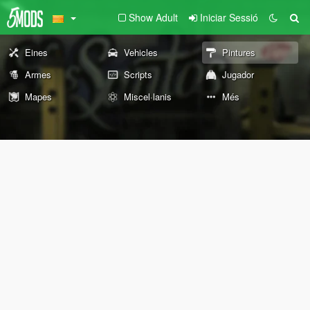
Show Adult
Iniciar Sessió
Eines
Vehicles
Pintures
Armes
Scripts
Jugador
Mapes
Miscel·lanis
Més