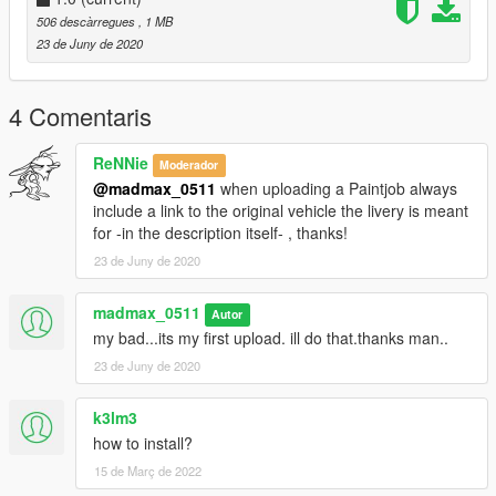
506 descàrregues
, 1 MB
23 de Juny de 2020
4 Comentaris
ReNNie
Moderador
@madmax_0511
when uploading a Paintjob always
include a link to the original vehicle the livery is meant
for -in the description itself- , thanks!
23 de Juny de 2020
madmax_0511
Autor
my bad...its my first upload. ill do that.thanks man..
23 de Juny de 2020
k3lm3
how to install?
15 de Març de 2022