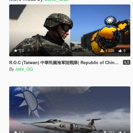
5.0
1.336
9
R.O.C (Taiwan) 中華民國海軍陸戰隊( Republic of China Marine Corps )
1.1
By
Jake_GG
5.0
352
5