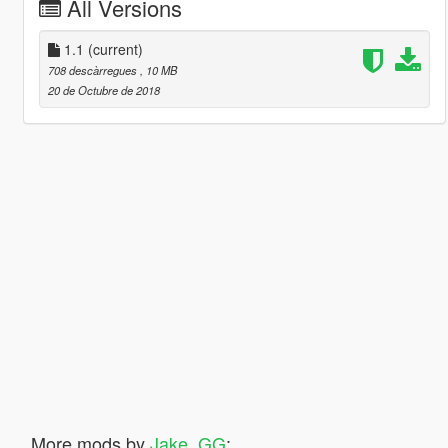
All Versions
1.1
(current)
708 descàrregues
, 10 MB
20 de Octubre de 2018
More mods by
Jake_GG
: