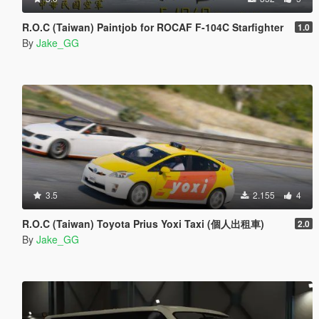
R.O.C (Taiwan) Paintjob for ROCAF F-104C Starfighter
1.0
By
Jake_GG
3.5
2.155
4
R.O.C (Taiwan) Toyota Prius Yoxi Taxi (個人出租車)
2.0
By
Jake_GG