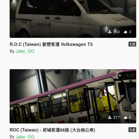
554
3
R.O.C (Taiwan) 新營客運 Volkswagen T5
1.0
By
Jake_GG
377
0
ROC (Taiwan) - 府城客運88路 (大台南公車)
1.0
By
Jake_GG