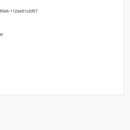
3-80e6-112aa91c2d57
ar