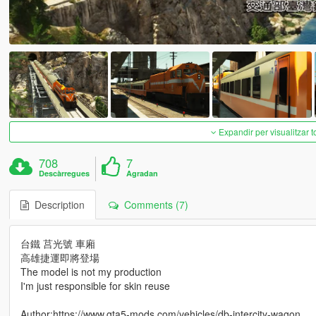
Expandir per visualitzar t
708
7
Descàrregues
Agradan
Description
Comments (7)
台鐵 莒光號 車廂
高雄捷運即將登場
The model is not my production
I'm just responsible for skin reuse
Author:https://www.gta5-mods.com/vehicles/db-intercity-wagon