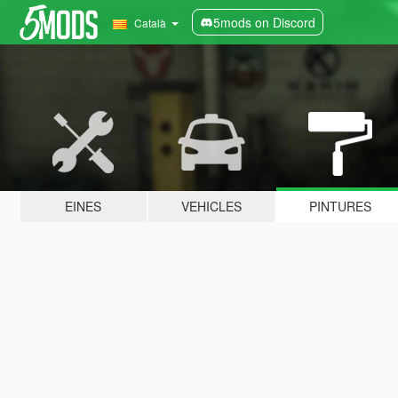
5mods on Discord
Català
EINES
VEHICLES
PINTURES