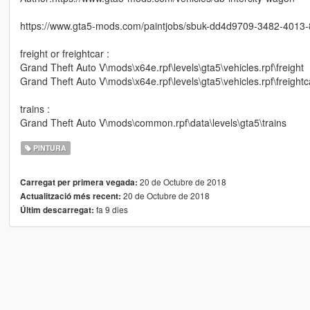
https://www.gta5-mods.com/paintjobs/sbuk-dd4d9709-3482-401
freight or freightcar :
Grand Theft Auto V\mods\x64e.rpf\levels\gta5\vehicles.rpf\freight
Grand Theft Auto V\mods\x64e.rpf\levels\gta5\vehicles.rpf\freightc
trains :
Grand Theft Auto V\mods\common.rpf\data\levels\gta5\trains
PINTURA
20 de Octubre de 2018
Carregat per primera vegada:
20 de Octubre de 2018
Actualització més recent:
fa 9 dies
Últim descarregat: