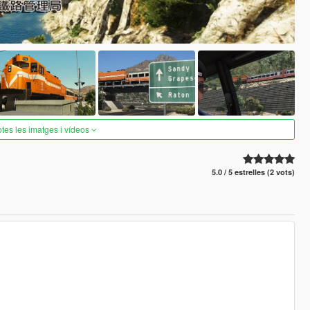
otes les imatges i vídeos
5.0 / 5 estrelles (2 vots)