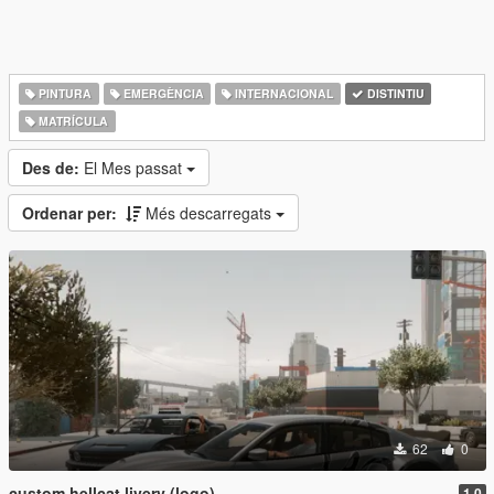
PINTURA
EMERGÈNCIA
INTERNACIONAL
DISTINTIU
MATRÍCULA
Des de:
El Mes passat
Ordenar per:
Més descarregats
62
0
custom hellcat livery (logo)
1.0