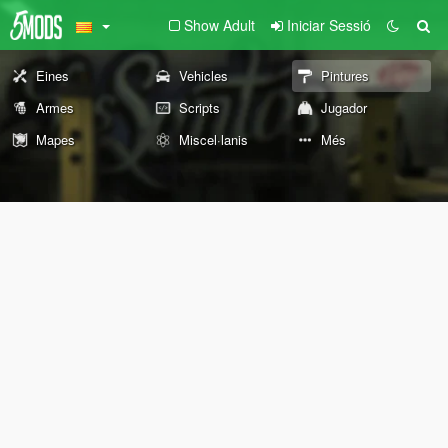
Show Adult
Iniciar Sessió
Eines
Vehicles
Pintures
Armes
Scripts
Jugador
Mapes
Miscel·lanis
Més