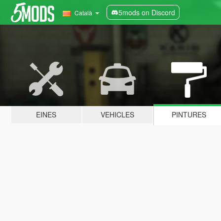
5mods on Discord
Català
EINES
VEHICLES
PINTURES