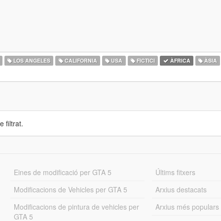
LOS ANGELES
CALIFORNIA
USA
FICTICI
ÀFRICA
ÀSIA
 filtrat.
Eines de modificació per GTA 5
Últims fitxers
Modificacions de Vehicles per GTA 5
Arxius destacats
Modificacions de pintura de vehicles per
Arxius més populars
GTA 5