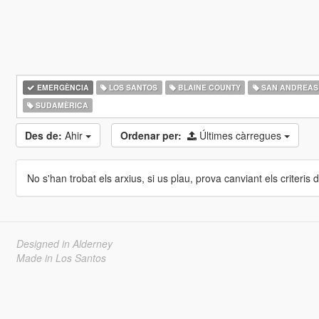
EMERGÈNCIA
LOS SANTOS
BLAINE COUNTY
SAN ANDREAS
SUDAMÈRICA
Des de:
Ahir
Ordenar per:
Últimes càrregues
No s'han trobat els arxius, si us plau, prova canviant els criteris de
Designed in Alderney
Made in Los Santos