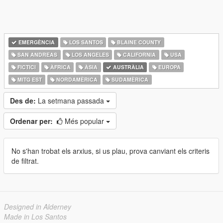
EMERGÈNCIA
LOS SANTOS
BLAINE COUNTY
SAN ANDREAS
LOS ANGELES
CALIFORNIA
USA
FICTICI
ÀFRICA
ÀSIA
AUSTRÀLIA
EUROPA
MITG EST
NORDAMÈRICA
SUDAMÈRICA
Des de:
La setmana passada
Ordenar per:
Més popular
No s'han trobat els arxius, si us plau, prova canviant els criteris
de filtrat.
Designed in Alderney
Made in Los Santos