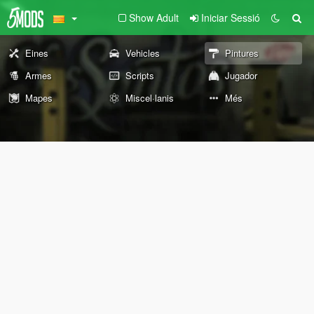
Show Adult
Iniciar Sessió
Eines
Vehicles
Pintures
Armes
Scripts
Jugador
Mapes
Miscel·lanis
Més