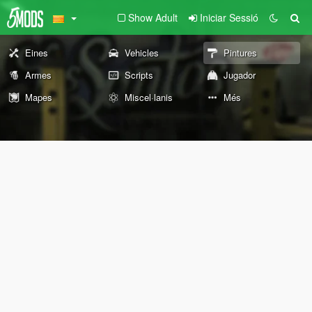
Show Adult
Iniciar Sessió
Eines
Vehicles
Pintures
Armes
Scripts
Jugador
Mapes
Miscel·lanis
Més