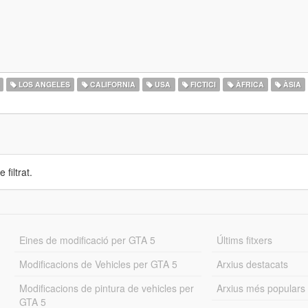
LOS ANGELES
CALIFORNIA
USA
FICTICI
ÀFRICA
ÀSIA
 filtrat.
Eines de modificació per GTA 5
Últims fitxers
Modificacions de Vehicles per GTA 5
Arxius destacats
Modificacions de pintura de vehicles per
Arxius més populars
GTA 5