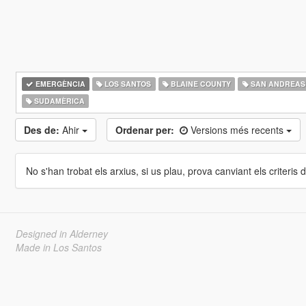
EMERGÈNCIA
LOS SANTOS
BLAINE COUNTY
SAN ANDREAS
SUDAMÈRICA
Des de:
Ahir
Ordenar per:
Versions més recents
No s'han trobat els arxius, si us plau, prova canviant els criteris de
Designed in Alderney
Made in Los Santos