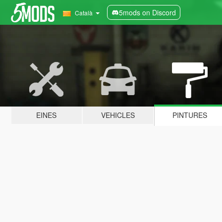
5mods on Discord
Català
EINES
VEHICLES
PINTURES