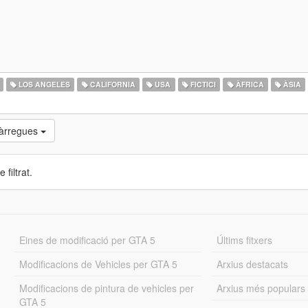
LOS ANGELES
CALIFORNIA
USA
FICTICI
ÀFRICA
ÀSIA
càrregues
 filtrat.
Eines de modificació per GTA 5
Últims fitxers
Modificacions de Vehicles per GTA 5
Arxius destacats
Modificacions de pintura de vehicles per
Arxius més populars
GTA 5