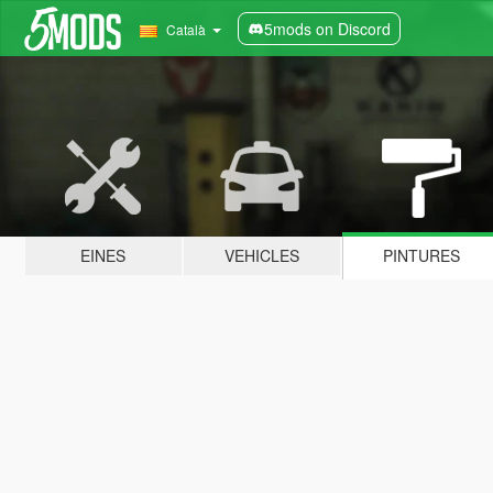
5mods on Discord
Català
EINES
VEHICLES
PINTURES