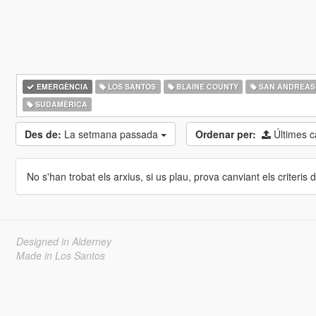
EMERGÈNCIA
LOS SANTOS
BLAINE COUNTY
SAN ANDREAS
SUDAMÈRICA
Des de:
La setmana passada
Ordenar per:
Últimes 
No s'han trobat els arxius, si us plau, prova canviant els criteris de
Designed in Alderney
Made in Los Santos