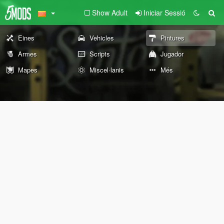
Show Adult
Iniciar Sessió
Eines
Vehicles
Pintures
Armes
Scripts
Jugador
Mapes
Miscel·lanis
Més