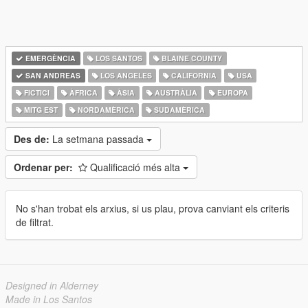
EMERGÈNCIA
LOS SANTOS
BLAINE COUNTY
SAN ANDREAS
LOS ANGELES
CALIFORNIA
USA
FICTICI
ÀFRICA
ÀSIA
AUSTRÀLIA
EUROPA
MITG EST
NORDAMÈRICA
SUDAMÈRICA
Des de:
La setmana passada
Ordenar per:
Qualificació més alta
No s'han trobat els arxius, si us plau, prova canviant els criteris
de filtrat.
Designed in Alderney
Made in Los Santos