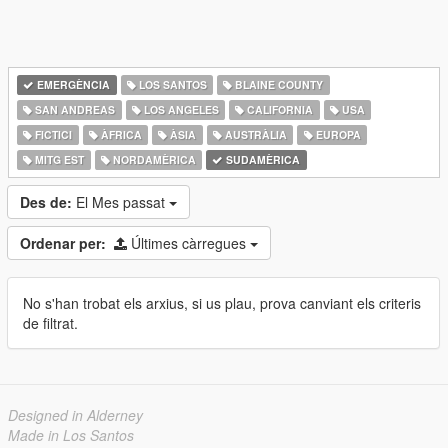
EMERGÈNCIA
LOS SANTOS
BLAINE COUNTY
SAN ANDREAS
LOS ANGELES
CALIFORNIA
USA
FICTICI
ÀFRICA
ÀSIA
AUSTRÀLIA
EUROPA
MITG EST
NORDAMÈRICA
SUDAMÈRICA
Des de:
El Mes passat
Ordenar per:
Últimes càrregues
No s'han trobat els arxius, si us plau, prova canviant els criteris
de filtrat.
Designed in Alderney
Made in Los Santos