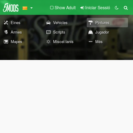
Show Adult
Iniciar Sessió
Eines
Vehicles
Pintures
Armes
Scripts
Jugador
Mapes
Miscel·lanis
Més