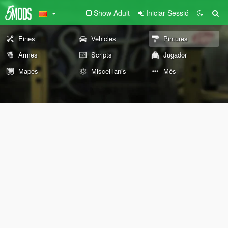
Show Adult
Iniciar Sessió
Eines
Vehicles
Pintures
Armes
Scripts
Jugador
Mapes
Miscel·lanis
Més