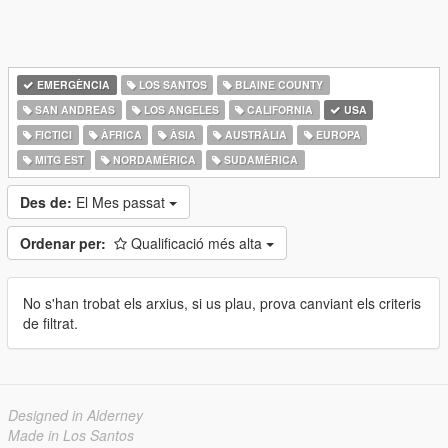
EMERGÈNCIA
LOS SANTOS
BLAINE COUNTY
SAN ANDREAS
LOS ANGELES
CALIFORNIA
USA
FICTICI
ÀFRICA
ÀSIA
AUSTRÀLIA
EUROPA
MITG EST
NORDAMÈRICA
SUDAMÈRICA
Des de:
El Mes passat
Ordenar per:
Qualificació més alta
No s'han trobat els arxius, si us plau, prova canviant els criteris
de filtrat.
Designed in Alderney
Made in Los Santos