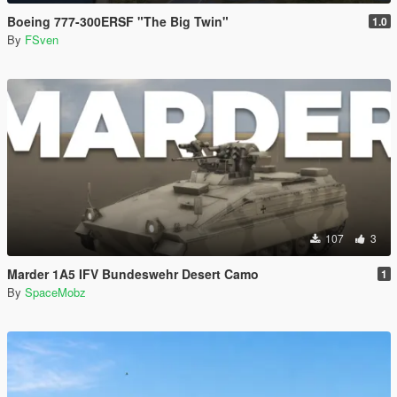
Boeing 777-300ERSF "The Big Twin"
1.0
By
FSven
107
3
Marder 1A5 IFV Bundeswehr Desert Camo
1
By
SpaceMobz