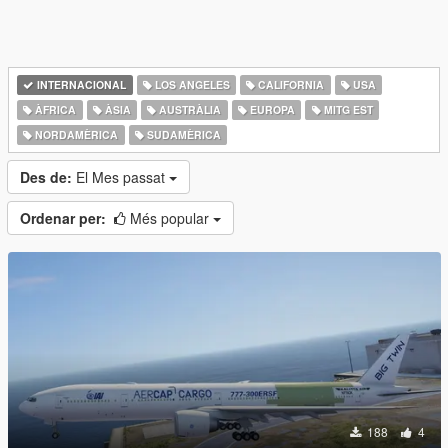
INTERNACIONAL
LOS ANGELES
CALIFORNIA
USA
ÀFRICA
ÀSIA
AUSTRÀLIA
EUROPA
MITG EST
NORDAMÈRICA
SUDAMÈRICA
Des de:
El Mes passat
Ordenar per:
Més popular
188
4