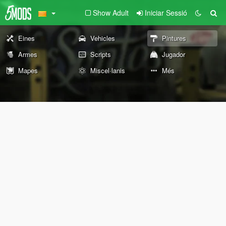
Show Adult
Iniciar Sessió
Eines
Vehicles
Pintures
Armes
Scripts
Jugador
Mapes
Miscel·lanis
Més