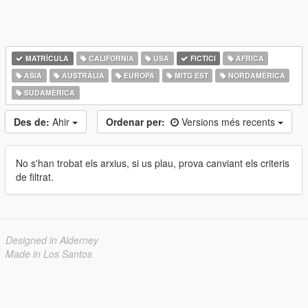
MATRÍCULA
CALIFORNIA
USA
FICTICI
ÀFRICA
ÀSIA
AUSTRÀLIA
EUROPA
MITG EST
NORDAMÈRICA
SUDAMÈRICA
Des de:
Ahir
Ordenar per:
Versions més recents
No s'han trobat els arxius, si us plau, prova canviant els criteris
de filtrat.
Designed in Alderney
Made in Los Santos