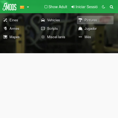
Show Adult
Iniciar Sessió
Eines
Vehicles
Pintures
Armes
Scripts
Jugador
Mapes
Miscel·lanis
Més