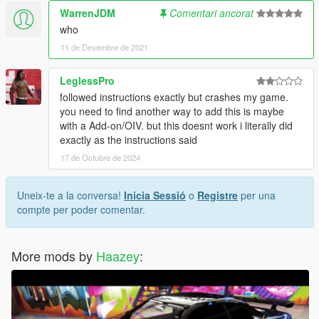
WarrenJDM
Comentari ancorat
who
11 de Desembre de 2021
LeglessPro
followed instructions exactly but crashes my game.
you need to find another way to add this is maybe
with a Add-on/OIV. but this doesnt work i literally did
exactly as the instructions said
17 de Octubre de 2024
Uneix-te a la conversa!
Inicia Sessió
o
Registre
per una
compte per poder comentar.
More mods by
Haazey
: