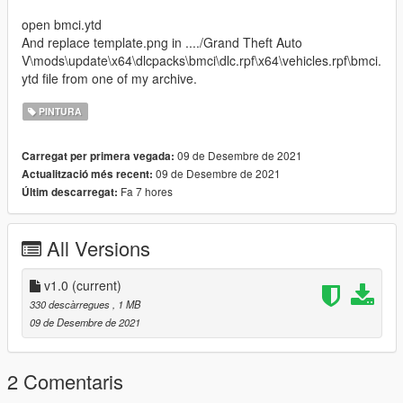
open bmci.ytd
And replace template.png in ..../Grand Theft Auto
V\mods\update\x64\dlcpacks\bmci\dlc.rpf\x64\vehicles.rpf\bmci.
ytd file from one of my archive.
PINTURA
09 de Desembre de 2021
Carregat per primera vegada:
09 de Desembre de 2021
Actualització més recent:
Fa 7 hores
Últim descarregat:
All Versions
v1.0
(current)
330 descàrregues
, 1 MB
09 de Desembre de 2021
2 Comentaris