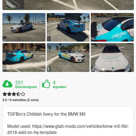
331
4
Descàrregues
Agradan
3.5 / 5 estrelles (2 vots)
TGFBro's Childish livery for the BMW M5
Model used: https://www.gta5-mods.com/vehicles/bmw-m5-f90-
2018-add-on-hq-template