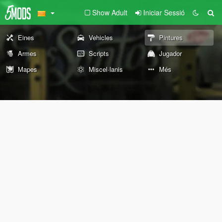
Show Adult
Iniciar Sessió
Eines
Vehicles
Pintures
Armes
Scripts
Jugador
Mapes
Miscel·lanis
Més