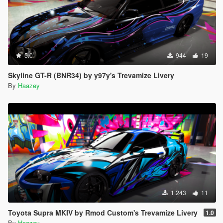
5.0
944
19
Skyline GT-R (BNR34) by y97y's Trevamize Livery
By
Haazey
1.243
11
Toyota Supra MKIV by Rmod Custom's Trevamize Livery
1.0
By
Haazey