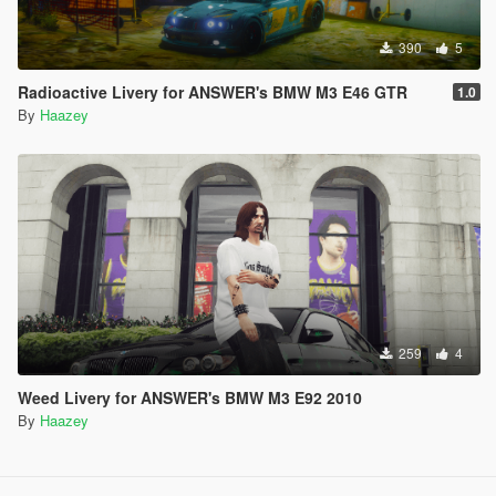
390
5
Radioactive Livery for ANSWER's BMW M3 E46 GTR
1.0
By
Haazey
259
4
Weed Livery for ANSWER's BMW M3 E92 2010
By
Haazey