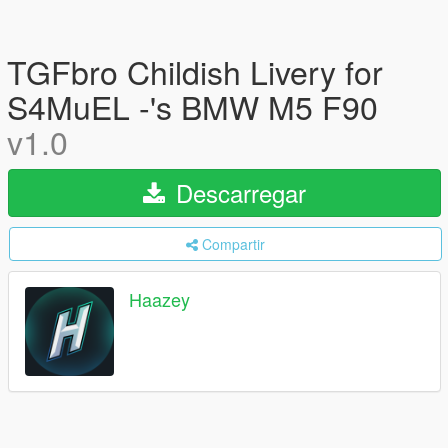
TGFbro Childish Livery for
S4MuEL -'s BMW M5 F90
v1.0
Descarregar
Compartir
Haazey