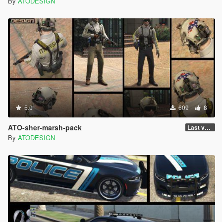
By
ATODESIGN
5.0
609
8
ATO-sher-marsh-pack
Last version
By
ATODESIGN