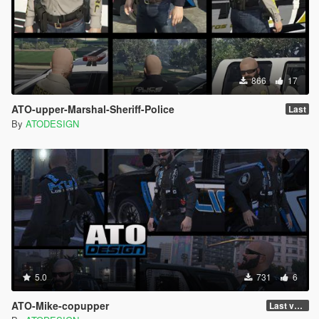
866
17
ATO-upper-Marshal-Sheriff-Police
Last
By
ATODESIGN
5.0
731
6
ATO-Mike-copupper
Last version