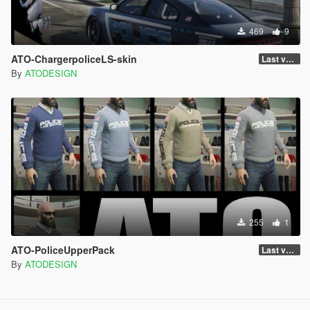
469
9
ATO-ChargerpoliceLS-skin
Last version
By
ATODESIGN
255
1
ATO-PoliceUpperPack
Last version
By
ATODESIGN