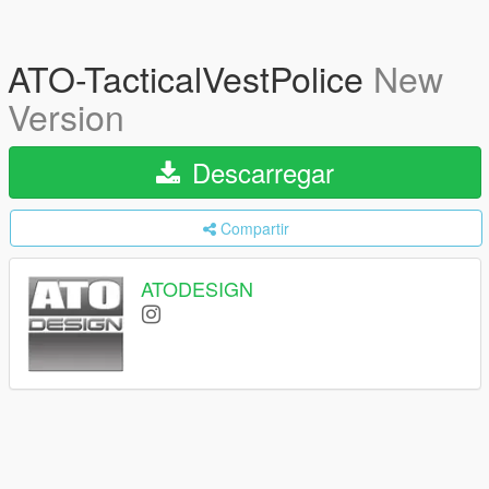
ATO-TacticalVestPolice
New
Version
Descarregar
Compartir
ATODESIGN