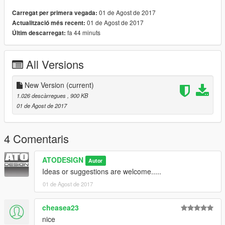
01 de Agost de 2017
Carregat per primera vegada:
01 de Agost de 2017
Actualització més recent:
fa 44 minuts
Últim descarregat:
All Versions
New Version
(current)
1.026 descàrregues
, 900 KB
01 de Agost de 2017
4 Comentaris
ATODESIGN
Autor
Ideas or suggestions are welcome.....
01 de Agost de 2017
cheasea23
nice