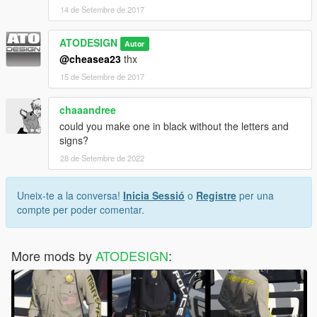
14 de Setembre de 2017
ATODESIGN
Autor
@cheasea23
thx
15 de Setembre de 2017
chaaandree
could you make one in black without the letters and
signs?
28 de Setembre de 2022
Uneix-te a la conversa!
Inicia Sessió
o
Registre
per una
compte per poder comentar.
More mods by
ATODESIGN
: