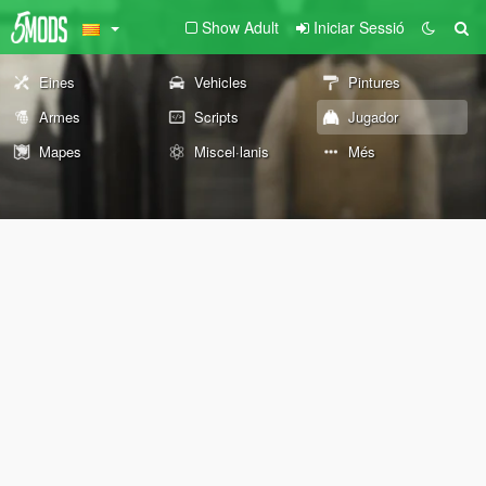
Show Adult
Iniciar Sessió
Eines
Vehicles
Pintures
Armes
Scripts
Jugador
Mapes
Miscel·lanis
Més