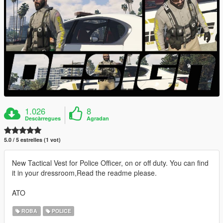
1.026
8
Descàrregues
Agradan
5.0 / 5 estrelles (1 vot)
New Tactical Vest for Police Officer, on or off duty. You can find
it in your dressroom,Read the readme please.
ATO
ROBA
POLICE