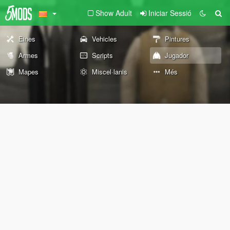
Show Adult
Iniciar Sessió
Eines
Vehicles
Pintures
Armes
Scripts
Jugador
Mapes
Miscel·lanis
Més