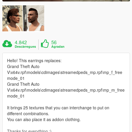
4.842
56
Descàrregues
Agradan
Hello! This earrings replaces:
Grand Theft Auto
V\x64v.rpf\models\cdimages\streamedpeds_mp.rpf\mp_f_free
mode_01
Grand Theft Auto
V\x64v.rpf\models\cdimages\streamedpeds_mp.rpf\mp_m_free
mode_01
It brings 25 textures that you can interchange to put on
different combinations.
You can also place it as addon clothing.
Thanks for everything :)