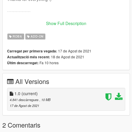
----------------
Buenas! Este pendiente sustituye :
Show Full Description
Grand Theft Auto
V\x64v.rpf\models\cdimages\streamedpeds_mp.rpf\mp_f_free
ROBA
ADD-ON
mode_01
Grand Theft Auto
17 de Agost de 2021
Carregat per primera vegada:
V\x64v.rpf\models\cdimages\streamedpeds_mp.rpf\mp_m_free
18 de Agost de 2021
Actualització més recent:
mode_01
Fa 10 hores
Últim descarregat:
Trae 25 texturas que puedes intercambiar para ponerte
diferentes combinaciones.
All Versions
Puedes colocarlo también como ropa addon.
Gracias por todo :)
1.0
(current)
4.841 descàrregues
, 10 MB
17 de Agost de 2021
2 Comentaris