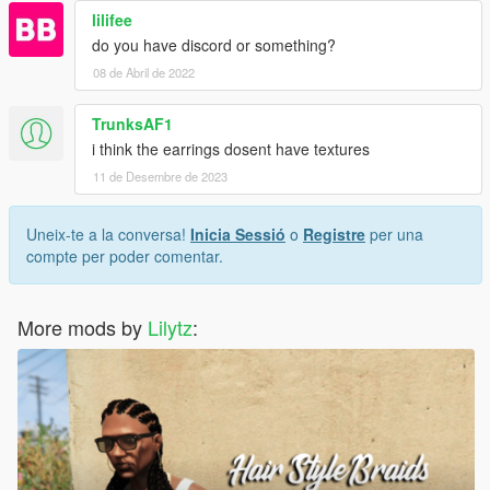
lilifee
do you have discord or something?
08 de Abril de 2022
TrunksAF1
i think the earrings dosent have textures
11 de Desembre de 2023
Uneix-te a la conversa!
Inicia Sessió
o
Registre
per una
compte per poder comentar.
More mods by
Lilytz
: