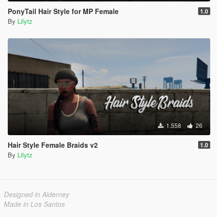
PonyTail Hair Style for MP Female
1.0
By
Lilytz
1.558
26
Hair Style Female Braids v2
1.0
By
Lilytz
Designed in Alderney
Made in Los Santos