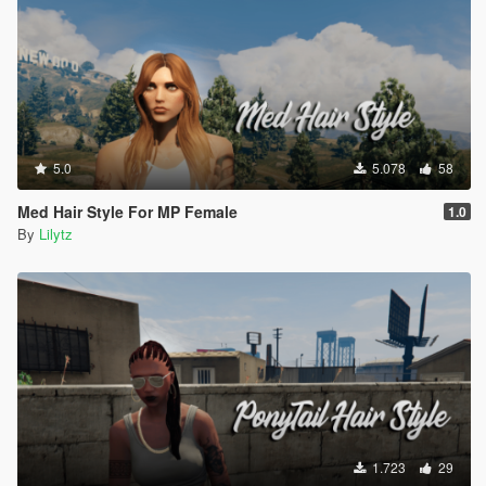
5.0
5.078
58
Med Hair Style For MP Female
1.0
By
Lilytz
1.723
29