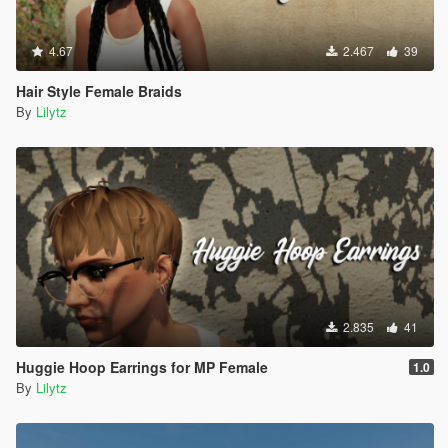
4.67
2.467
39
Hair Style Female Braids
By
Lilytz
2.835
41
Huggie Hoop Earrings for MP Female
1.0
By
Lilytz