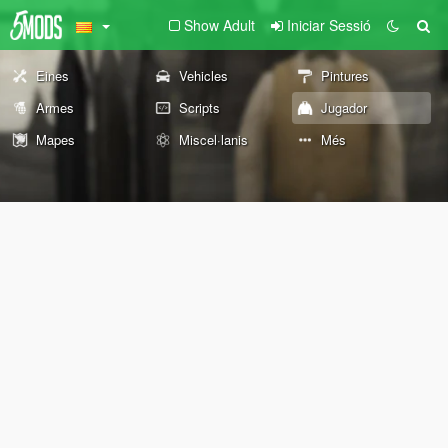
Show Adult
Iniciar Sessió
Eines
Vehicles
Pintures
Armes
Scripts
Jugador
Mapes
Miscel·lanis
Més