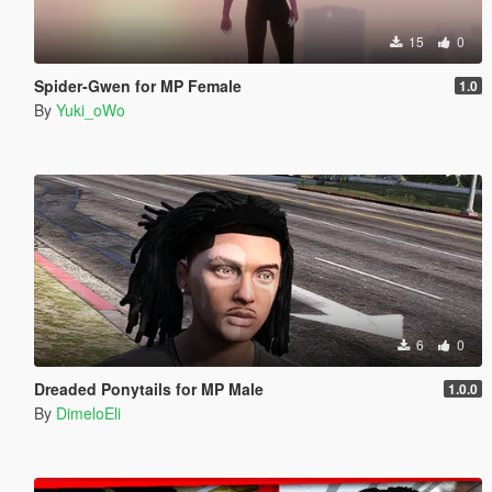
15
0
Spider-Gwen for MP Female
1.0
By
Yuki_oWo
6
0
Dreaded Ponytails for MP Male
1.0.0
By
DimeloEli