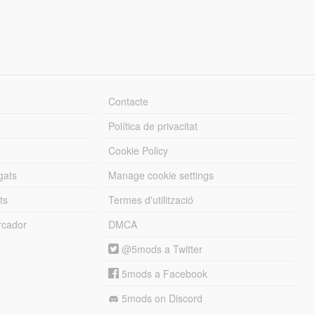
Contacte
Política de privacitat
Cookie Policy
gats
Manage cookie settings
ts
Termes d'utilització
cador
DMCA
@5mods a Twitter
5mods a Facebook
5mods on Discord