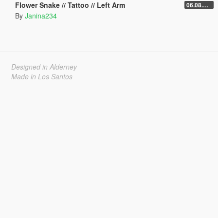
Flower Snake // Tattoo // Left Arm
06.08.2026
By
Janina234
Designed in Alderney
Made in Los Santos