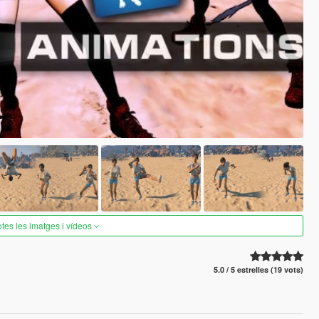
otes les imatges i vídeos
5.0 / 5 estrelles (19 vots)