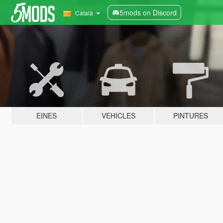
5mods on Discord
Català
EINES
VEHICLES
PINTURES