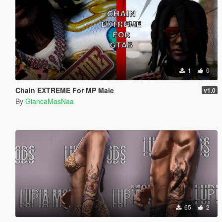
1
0
Chain EXTREME For MP Male
v1.0
By
GiancaMasNaa
65
2