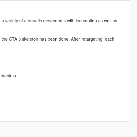
 a variety of acrobatic movements with locomotion as well as
to the GTA 5 skeleton has been done. After retargeting, each
tomanims