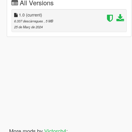
All Versions
1.0
(current)
6.337 descàrregues
, 5 MB
25 de Març de 2024
More mods by
Victorch4
: