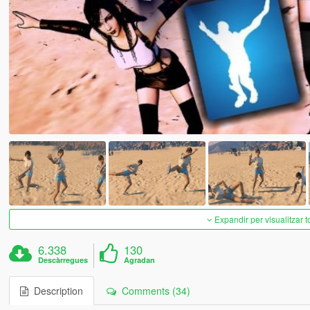
Expandir per visualitzar t
6.338
130
Descàrregues
Agradan
Description
Comments (34)