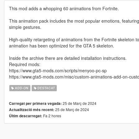
This mod adds a whopping 60 animations from Fortnite.
This animation pack includes the most popular emotions, featuring
simple gestures.
High-quality retargeting of animations from the Fortnite skeleton 
animation has been optimized for the GTA 5 skeleton.
Inside the archive there are detailed installation instructions.
Required mods:
https://www.gta5-mods.com/scripts/menyoo-pc-sp
https://www.gta5-mods.com/misc/custom-animations-add-on-cus
ADD-ON
DESTACAT
25 de Març de 2024
Carregat per primera vegada:
25 de Març de 2024
Actualització més recent:
Fa 2 hores
Últim descarregat: