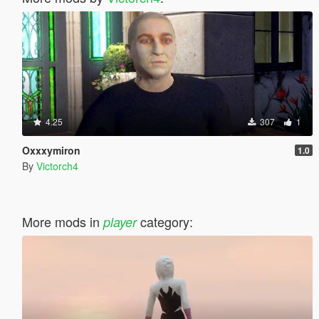
4.25
307
1
Oxxxymiron
1.0
By
Victorch4
More mods in
category:
player