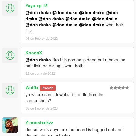
Yaya xp 15
@don drako
@don drako
@don drako
@don
drako
@don drako
@don drako
@don drako
@don drako
@don drako
@don drako
what hair
link
08 de Febrer de 2022
KoodaX
@don drako
Bro this goatee is dope but u have the
hair link too pls ngl i want both
22 de Juny de 2022
Wolfix
Prohibit
yo where can i download hoodie from the
screenshots?
08 de Febrer de 2023
Zinoostxckzz
doesnt work anymore the beard is bugged out and
doesnt show mustache