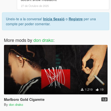
27 de Octubre de 2025
Uneix-te a la conversa!
Inicia Sessió
o
Registre
per una
compte per poder comentar.
More mods by
don drako
:
1.219
19
Marlboro Gold Cigarette
1.0
By
don drako