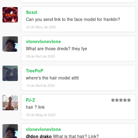
Soxzl
Can you send link to the face model for franklin?
24 de Març de 2020
vlonevlonevlone
What are those dreds? they fye
09 de Abril de 2020
TreePoP
where's the hair model atttt
13 de Abril de 2020
PJ-Z
hair ? link
09 de Maig de 2020
vlonevlonevlone
@don drako
What is that hair? Link?