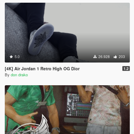
5.0
26.928
203
[4K] Air Jordan 1 Retro High OG Dior
1.2
By
don drako