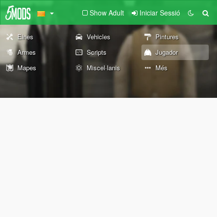
Show Adult
Iniciar Sessió
Eines
Vehicles
Pintures
Armes
Scripts
Jugador
Mapes
Miscel·lanis
Més