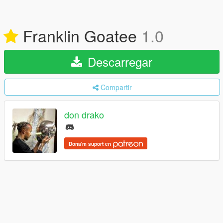
Franklin Goatee
1.0
Descarregar
Compartir
don drako
Dona'm suport en