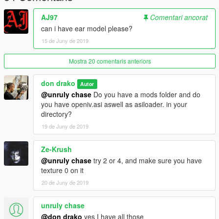
AJ97
Comentari ancorat
can i have ear model please?
15 de Juny de 2019
Mostra 20 comentaris anteriors
don drako
Autor
@unruly chase
Do you have a mods folder and do
you have openiv.asi aswell as asiloader. in your
directory?
19 de Juny de 2019
Ze-Krush
@unruly chase
try 2 or 4, and make sure you have
texture 0 on it
20 de Juny de 2019
unruly chase
@don drako
yes I have all those