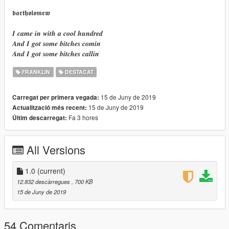
𝖇𝖆𝖗𝖙𝖍𝖔𝖑𝖔𝖒𝖊𝖜
𝑰 𝒄𝒂𝒎𝒆 𝒊𝒏 𝒘𝒊𝒕𝒉 𝒂 𝒄𝒐𝒐𝒍 𝒉𝒖𝒏𝒅𝒓𝒆𝒅
𝑨𝒏𝒅 𝑰 𝒈𝒐𝒕 𝒔𝒐𝒎𝒆 𝒃𝒊𝒕𝒄𝒉𝒆𝒔 𝒄𝒐𝒎𝒊𝒏
𝑨𝒏𝒅 𝑰 𝒈𝒐𝒕 𝒔𝒐𝒎𝒆 𝒃𝒊𝒕𝒄𝒉𝒆𝒔 𝒄𝒂𝒍𝒍𝒊𝒏
FRANKLIN
DESTACAT
15 de Juny de 2019
Carregat per primera vegada:
15 de Juny de 2019
Actualització més recent:
Fa 3 hores
Últim descarregat:
All Versions
1.0
(current)
12.832 descàrregues
, 700 KB
15 de Juny de 2019
54 Comentaris