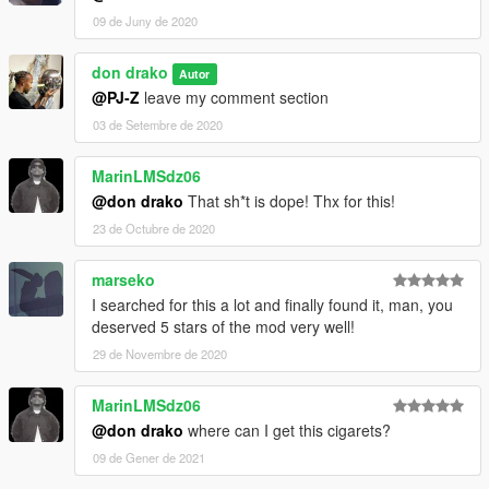
09 de Juny de 2020
don drako
Autor
@PJ-Z
leave my comment section
03 de Setembre de 2020
MarinLMSdz06
@don drako
That sh*t is dope! Thx for this!
23 de Octubre de 2020
marseko
I searched for this a lot and finally found it, man, you
deserved 5 stars of the mod very well!
29 de Novembre de 2020
MarinLMSdz06
@don drako
where can I get this cigarets?
09 de Gener de 2021