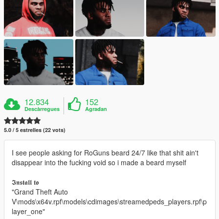
12.834
152
Descàrregues
Agradan
5.0 / 5 estrelles (22 vots)
I see people asking for RoGuns beard 24/7 like that shit ain't
disappear into the fucking void so i made a beard myself
𝕴𝖓𝖘𝖙𝖆𝖑𝖑 𝖙𝖔
"Grand Theft Auto
V\mods\x64v.rpf\models\cdimages\streamedpeds_players.rpf\p
layer_one"