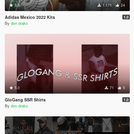
5.0
1.171
24
Adidas Mexico 2022 Kits
1.0
By
don drako
5.0
71
5
GloGang SSR Shirts
1.0
By
don drako