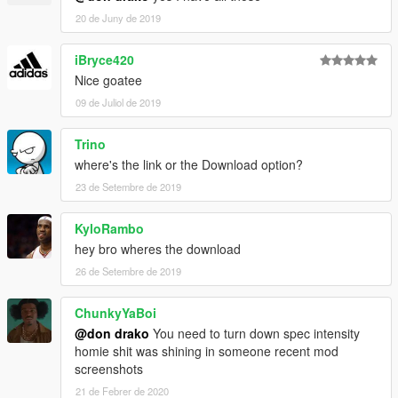
20 de Juny de 2019
iBryce420
Nice goatee
09 de Juliol de 2019
Trino
where's the link or the Download option?
23 de Setembre de 2019
KyloRambo
hey bro wheres the download
26 de Setembre de 2019
ChunkyYaBoi
@don drako
You need to turn down spec intensity
homie shit was shining in someone recent mod
screenshots
21 de Febrer de 2020