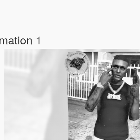
imation
1