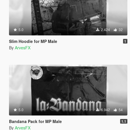
5.0
2.424
32
Slim Hoodie for MP Male
1
By
ArvesFX
5.0
6.942
54
Bandana Pack for MP Male
1.1
By
ArvesFX