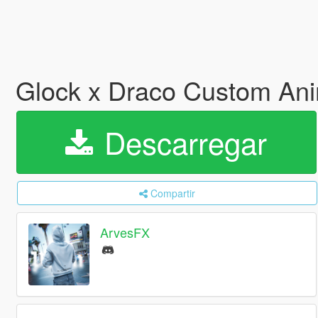
Glock x Draco Custom An
Descarregar
Compartir
ArvesFX