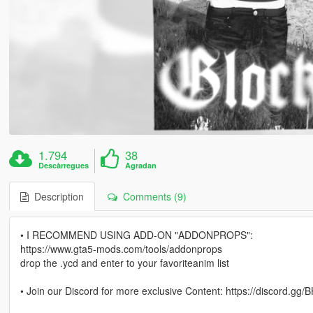
1.794
38
Descàrregues
Agradan
Description
Comments (9)
• I RECOMMEND USING ADD-ON "ADDONPROPS":
https://www.gta5-mods.com/tools/addonprops
drop the .ycd and enter to your favoriteanim list
• Join our Discord for more exclusive Content: https://discord.g