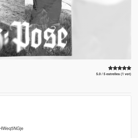
5.0 / 5 estrelles (1 vot)
g/BHWeq5NGje