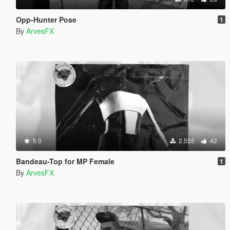
Opp-Hunter Pose
1
By
ArvesFX
5.0
2.555
42
Bandeau-Top for MP Female
1
By
ArvesFX