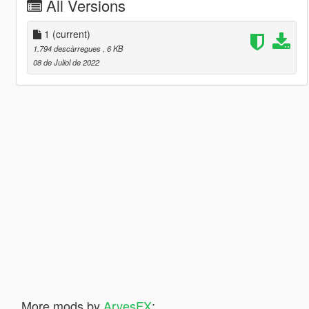
All Versions
1
(current)
1.794 descàrregues
, 6 KB
08 de Juliol de 2022
More mods by
ArvesFX
: