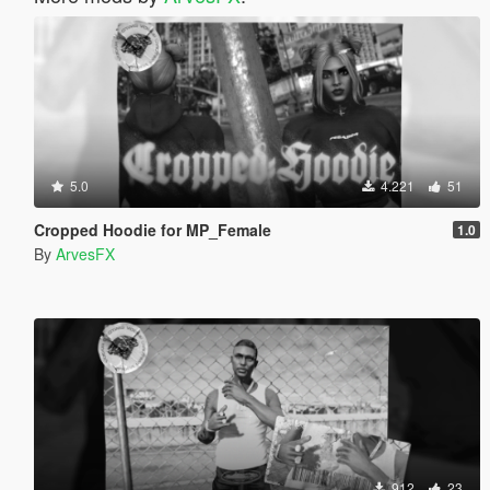
5.0
4.221
51
Cropped Hoodie for MP_Female
1.0
By
ArvesFX
912
23