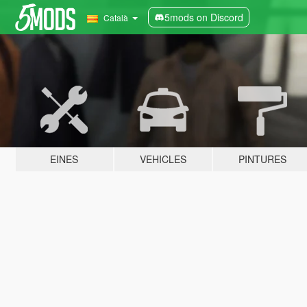
5mods on Discord
Català
EINES
VEHICLES
PINTURES