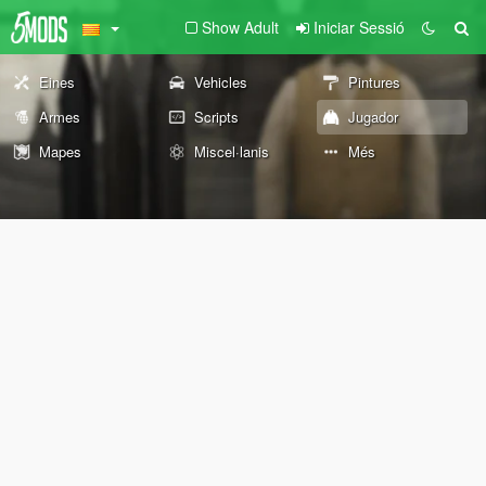
Show Adult
Iniciar Sessió
Eines
Vehicles
Pintures
Armes
Scripts
Jugador
Mapes
Miscel·lanis
Més