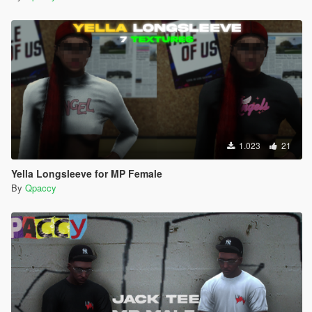
1.023
21
Yella Longsleeve for MP Female
By
Qpaccy