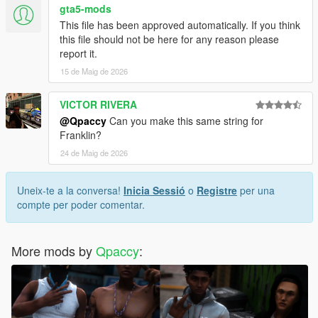
gta5-mods
This file has been approved automatically. If you think
this file should not be here for any reason please
report it.
15 de Maig de 2026
VICTOR RIVERA
@Qpaccy
Can you make this same string for
Franklin?
24 de Maig de 2026
Uneix-te a la conversa!
Inicia Sessió
o
Registre
per una
compte per poder comentar.
More mods by
Qpaccy
: