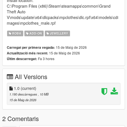
Install location:
C:\Program Files (x86)\Steam\steamapps\common\Grand
Theft Auto
V\mods\update\x64\dlcpacks\mpclothes\dlc.rpf\x64\models\cdi
mages\mpclothes_male.rpf
ROBA
ADD-ON
JEWELLERY
15 de Maig de 2026
Carregat per primera vegada:
15 de Maig de 2026
Actualització més recent:
Fa 3 hores
Últim descarregat:
All Versions
1.0
(current)
1.190 descàrregues
, 10 MB
15 de Maig de 2026
2 Comentaris