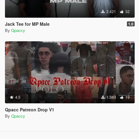
2.421
32
Jack Tee for MP Male
1.0
By
Qpaccy
4.5
1.593
19
Qpacc Patreon Drop V1
By
Qpaccy