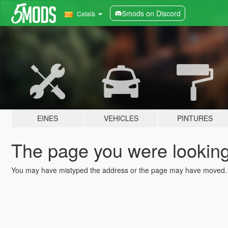
5mods on Discord
Català
EINES
VEHICLES
PINTURES
The page you were looking 
You may have mistyped the address or the page may have moved.