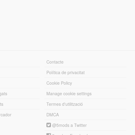
Contacte
Política de privacitat
Cookie Policy
gats
Manage cookie settings
ts
Termes d'utilització
cador
DMCA
@5mods a Twitter