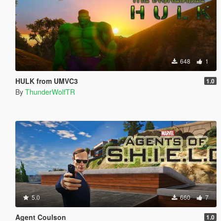
648
1
HULK from UMVC3
1.0
By
ThunderWolfTR
5.0
660
7
Agent Coulson
1.0