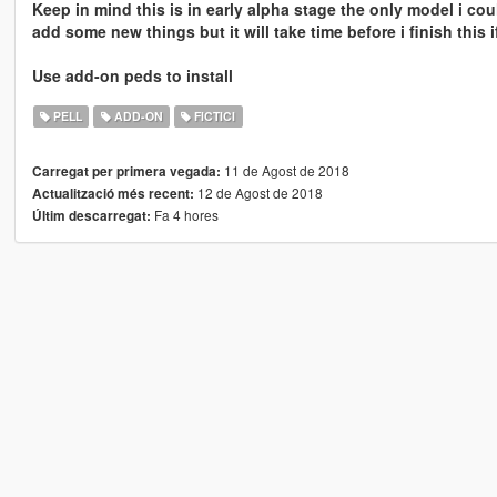
Keep in mind this is in early alpha stage the only model i cou
add some new things but it will take time before i finish thi
Use add-on peds to install
PELL
ADD-ON
FICTICI
11 de Agost de 2018
Carregat per primera vegada:
12 de Agost de 2018
Actualització més recent:
Fa 4 hores
Últim descarregat: