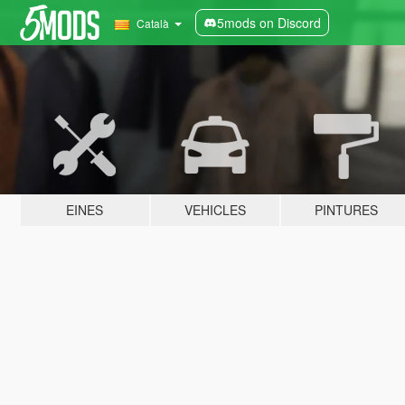
5mods on Discord
Català
EINES
VEHICLES
PINTURES