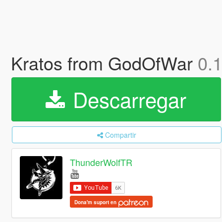
Kratos from GodOfWar
0.
Descarregar
Compartir
ThunderWolfTR
Dona'm suport en