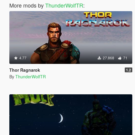
More mods by
ThunderWolfTR
:
4.77
27.868
71
Thor Ragnarok
1.2
By
ThunderWolfTR