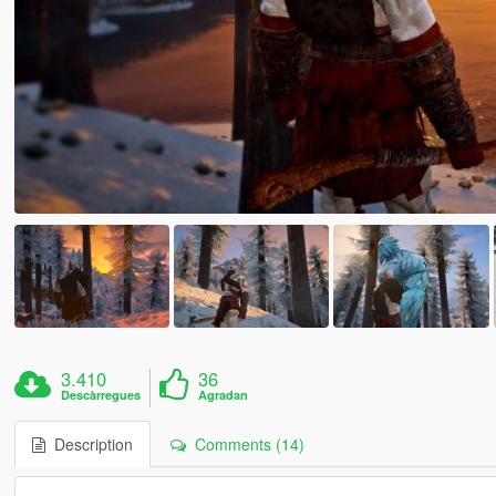
3.410
36
Descàrregues
Agradan
Description
Comments (14)