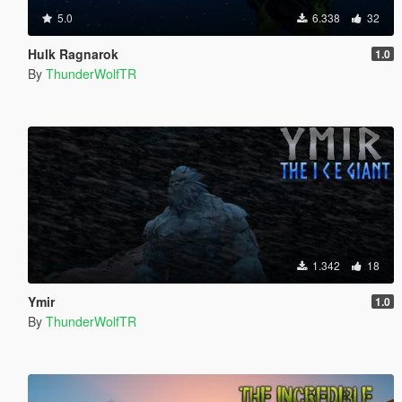
5.0
6.338
32
Hulk Ragnarok
1.0
By
ThunderWolfTR
1.342
18
Ymir
1.0
By
ThunderWolfTR