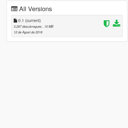
All Versions
0.1
(current)
3.287 descàrregues
, 10 MB
12 de Agost de 2018